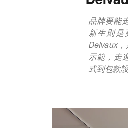
品牌要能
新生則是
Delva
示範，走進
式到包款