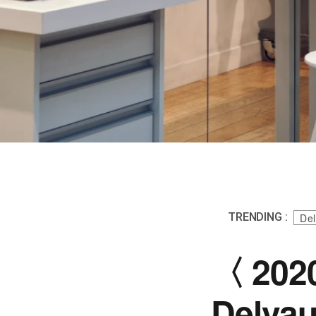
TRENDING :
De
〈20
Delv