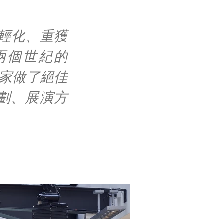
輕化、重獲
兩個世紀的
大家做了絕佳
規劃、展演方