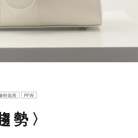
黎時裝周
PFW
件趨勢〉