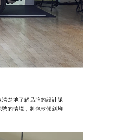
速清楚地了解品牌的設計脈
馳騁的情境，將包款傾斜堆