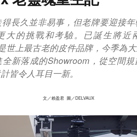
走得長久並非易事，但老牌要迎接年
更大的挑戰和考驗。已誕生將近
ux，是世上最古老的皮件品牌，今季為
全新落成的Showroom，從空間
設計皆令人耳目一新。
文／賴盈君 圖／DELVAUX