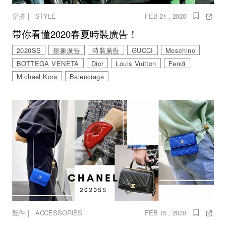
｜
穿搭
STYLE
FEB 21 , 2020
帶你看懂2020春夏時裝廣告！
2020SS
形象廣告
時裝廣告
GUCCI
Moschino
BOTTEGA VENETA
Dior
Louis Vuitton
Fendi
Michael Kors
Balenciaga
｜
配件
ACCESSORIES
FEB 15 , 2020