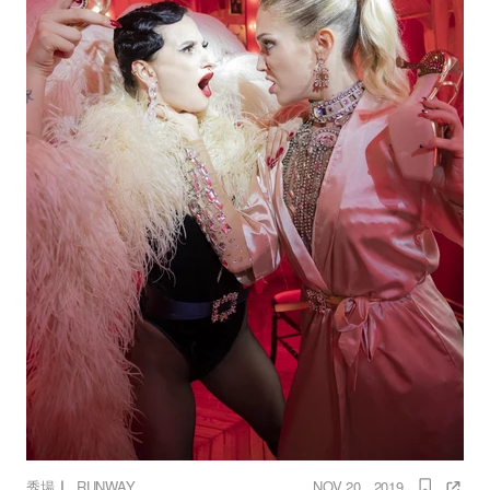
｜
秀場
RUNWAY
NOV 20 , 2019