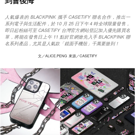
到會後悔
人氣爆表的 BLACKPINK 攜手 CASETiFY 聯名合作，推出一
系列電子與生活配件，於 10 月 25 日下午 4 時全球限量發售，
即日起粉絲可至 CASETiFY 台灣官方網站登記加入優先購買名
單，將能在發售日上午 11 點於官網搶先入手 BLACKPINK 聯
名系列產品，尤其是人氣款「鏡面手機殼」千萬要搶到！
文／ALICE.PENG 來源／CASETIFY