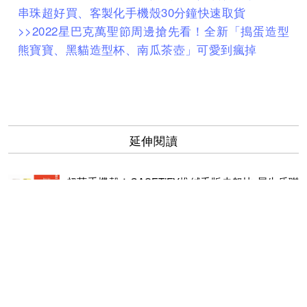
串珠超好買、客製化手機殼30分鐘快速取貨
>>2022星巴克萬聖節周邊搶先看！全新「搗蛋造型
熊寶寶、黑貓造型杯、南瓜茶壺」可愛到瘋掉
延伸閱讀
超萌手機殼！CASETiFY推絨毛版史努比 犀牛盾聯
名進擊的巨人 攻佔卡漫迷的心
「BLACKPINK」Jisoo首次主演電影！在韓國靈異
動作片《附身》演仙女，絕美扮相曝光！
香奈兒Coco Crush再出新款！Blackpink Jennie搶
先試戴2022年最新品項