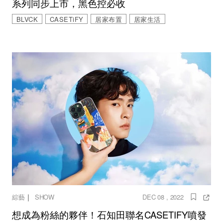
系列同步上市，黑色控必收
BLVCK
CASETiFY
居家布置
居家生活
｜
綜藝
SHOW
DEC 08 , 2022
想成為粉絲的夥伴！石知田聯名CASETIFY噴發