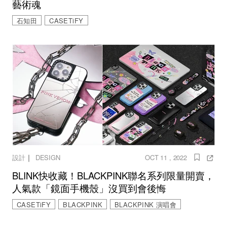
藝術魂
石知田
CASETiFY
｜
設計
DESIGN
OCT 11 , 2022
BLINK快收藏！BLACKPINK聯名系列限量開賣，
人氣款「鏡面手機殼」沒買到會後悔
CASETiFY
BLACKPINK
BLACKPINK 演唱會