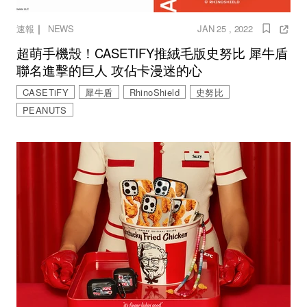
｜
速報
NEWS
JAN 25 , 2022
超萌手機殼！CASETIFY推絨毛版史努比 犀牛盾
聯名進擊的巨人 攻佔卡漫迷的心
CASETiFY
犀牛盾
RhinoShield
史努比
PEANUTS