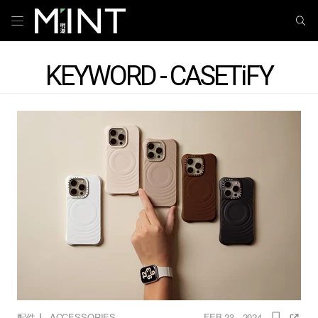
KEYWORD - CASETiFY
｜
配件
ACCESSORIES
FEB 23 , 2024