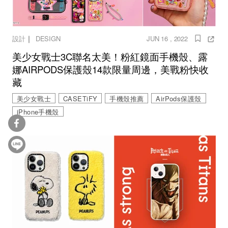
｜
設計
DESIGN
JUN 16 , 2022
美少女戰士3C聯名太美！粉紅鏡面手機殼、露
娜AIRPODS保護殼14款限量周邊，美戰粉快收
藏
美少女戰士
CASETiFY
手機殼推薦
AirPods保護殼
iPhone手機殼