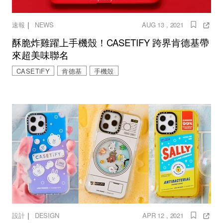
｜
速報
NEWS
AUG 13 , 2021
酥脆炸雞躍上手機殼！CASETIFY 跨界肯德基帶
來超美味聯名
CASETiFY
肯德基
手機殼
｜
設計
DESIGN
APR 12 , 2021