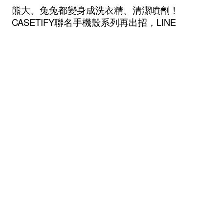
熊大、兔兔都變身成洗衣精、清潔噴劑！
CASETIFY聯名手機殼系列再出招，LINE
FRIENDS＋粉嫩感春夏必買
LINE FRIENDS
CASETiFY
手機殼
手機殼推薦
創意手機殼
造型手機殼
3C時尚配件
熊大
兔兔
莎莉
熊美
｜
設計
DESIGN
FEB 06 , 2021