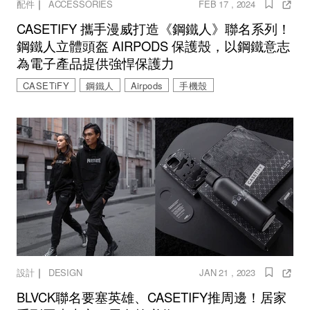
｜
配件
ACCESSORIES
FEB 17 , 2024
CASETIFY 攜手漫威打造《鋼鐵人》聯名系列！
鋼鐵人立體頭盔 AIRPODS 保護殼，以鋼鐵意志
為電子產品提供強悍保護力
CASETiFY
鋼鐵人
Airpods
手機殼
｜
設計
DESIGN
JAN 21 , 2023
BLVCK聯名要塞英雄、CASETIFY推周邊！居家