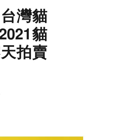
「台灣貓
021貓
露天拍賣
～