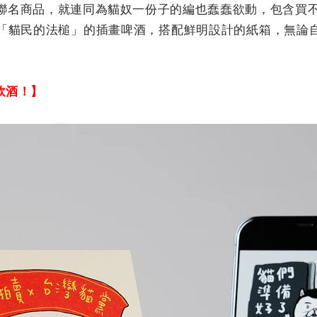
聯名商品，就連同為貓奴一份子的編也蠢蠢欲動，包含買不到
「貓民的法槌」的插畫啤酒，搭配鮮明設計的紙箱，無論
飲酒！】