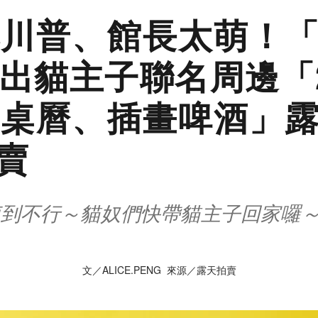
川普、館長太萌！
出貓主子聯名周邊「2
桌曆、插畫啤酒」
賣
萌到不行～貓奴們快帶貓主子回家囉
文／ALICE.PENG 來源／露天拍賣