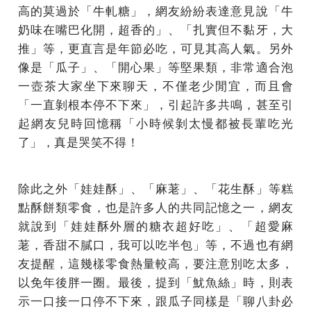
高的莫過於「牛軋糖」，網友紛紛表達意見說「牛
奶味在嘴巴化開，超香的」、「扎實但不黏牙，大
推」等，更直言是年節必吃，可見其高人氣。另外
像是「瓜子」、「開心果」等堅果類，非常適合泡
一壺茶大家坐下來聊天，不僅老少閒宜，而且會
「一直剝根本停不下來」，引起許多共鳴，甚至引
起網友兒時回憶稱「小時候剝太慢都被長輩吃光
了」，真是哭笑不得！
除此之外「娃娃酥」、「麻荖」、「花生酥」等糕
點酥餅類零食，也是許多人的共同記憶之一，網友
就說到「娃娃酥外層的糖衣超好吃」、「超愛麻
荖，香甜不膩口，我可以吃半包」等，不過也有網
友提醒，這幾樣零食熱量較高，要注意別吃太多，
以免年後胖一圈。最後，提到「魷魚絲」時，則表
示一口接一口停不下來，跟瓜子同樣是「聊八卦必