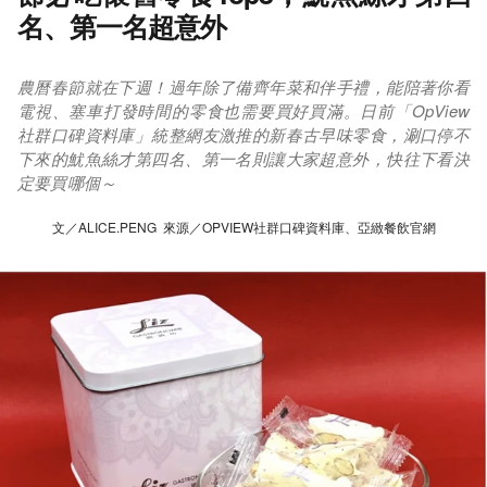
名、第一名超意外
農曆春節就在下週！過年除了備齊年菜和伴手禮，能陪著你看
電視、塞車打發時間的零食也需要買好買滿。日前「OpView
社群口碑資料庫」統整網友激推的新春古早味零食，涮口停不
下來的魷魚絲才第四名、第一名則讓大家超意外，快往下看決
定要買哪個～
文／ALICE.PENG 來源／OPVIEW社群口碑資料庫、亞緻餐飲官網