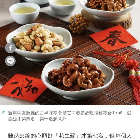
過年網友激推的古早味零食是它？春節必吃懷舊零食Top8，魷
魚絲才第四名、第一名超意外
雖然彭編的心頭好「花生蘇」才第七名，但每個人