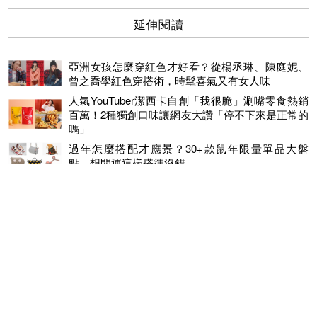
延伸閱讀
亞洲女孩怎麼穿紅色才好看？從楊丞琳、陳庭妮、
曾之喬學紅色穿搭術，時髦喜氣又有女人味
人氣YouTuber潔西卡自創「我很脆」涮嘴零食熱銷
百萬！2種獨創口味讓網友大讚「停不下來是正常的
嗎」
過年怎麼搭配才應景？30+款鼠年限量單品大盤
點，想開運這樣搭準沒錯
宅在家追劇吃！7-11與夏慕尼、牛角、貳樓等餐廳聯名15款
零食 洋芋片、肉乾、卡士達派通通有！
團購追劇零嘴首選「魚乾的魚乾」新口味上市！聯手
YOUTUBER聖結石推出「激辣椒麻花生小魚乾」涮嘴到停不
下來