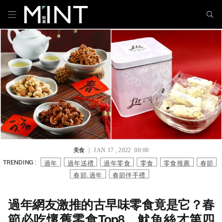
美食
｜ JAN 17 , 2022 00:00
過年
過年送禮
過年零食
零食
零食推薦
春節
TRENDING :
春節.過年
春節伴手禮
過年網友激推的古早味零食竟是它？春
節必吃懷舊零食Top8，魷魚絲才第四