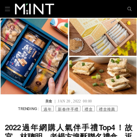
美食
｜ JAN 20 , 2022 00:00
過年
新春伴手禮
禮盒
禮盒推薦
TRENDING :
2022過年網購人氣伴手禮Top4！故
宮、林聰明、老楊方塊酥聯名禮盒，返