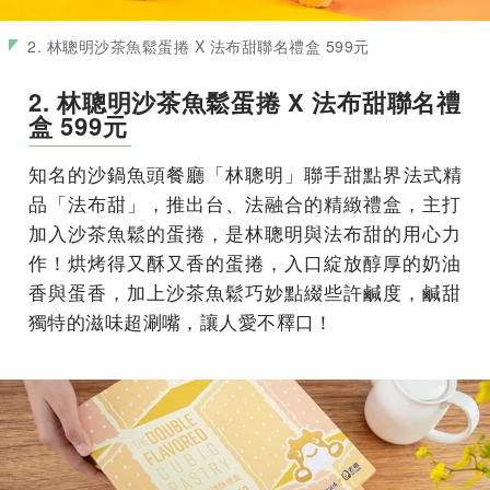
2. 林聰明沙茶魚鬆蛋捲 X 法布甜聯名禮盒 599元
2. 林聰明沙茶魚鬆蛋捲 X 法布甜聯名禮
盒 599元
知名的沙鍋魚頭餐廳「林聰明」聯手甜點界法式精
品「法布甜」，
推出台、法融合的精緻禮盒，主打
加入沙茶魚鬆的蛋捲，
是林聰明與法布甜的用心力
作！烘烤得又酥又香的蛋捲，
入口綻放醇厚的奶油
香與蛋香，加上沙茶魚鬆巧妙點綴些許鹹度，
鹹甜
獨特的滋味超涮嘴，讓人愛不釋口！