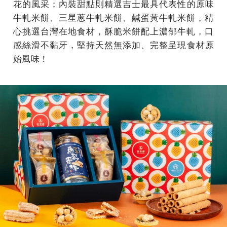
花的風采；
內裝甜點則精選吉士最具代表性的原味
牛軋米餅、三星蔥牛軋米餅、
鹹蛋黃牛軋米餅，精
心挑選台灣在地食材，酥脆米餅配上濃郁牛軋，
口
感絲滑不黏牙，堅持天然無添加、完整呈現食材原
始風味！