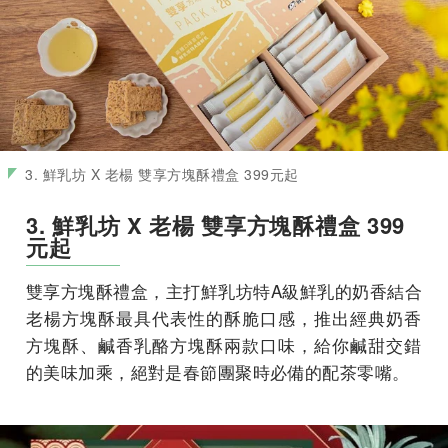
3. 鮮乳坊 X 老楊 雙享方塊酥禮盒 399元起
3. 鮮乳坊 X 老楊 雙享方塊酥禮盒 399
元起
雙享方塊酥禮盒，
主打鮮乳坊特A級鮮乳的奶香結合
老楊方塊酥最具代表性的酥脆口感
，推出經典奶香
方塊酥、鹹香乳酪方塊酥兩款口味，
給你鹹甜交錯
的美味加乘，絕對是春節團聚時必備的配茶零嘴。