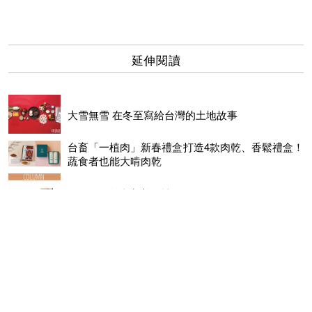
延伸閱讀
大雪無雪 在冬至寫給台灣的土地故事
台畜「一植肉」新春禮盒打造4款肉乾、香鬆禮盒！
蔬食者也能大啃肉乾
年不年？羊意美善為禱
VENCHI 五款情人節花語傳情限定禮盒，傳達最霸氣的愛
戀！
時髦瓶裝雞尾酒「WAT復古桌遊禮盒」限量發售中！3款微醺
特色調酒、撞色蛇棋桌遊，即日起全家獨家預購