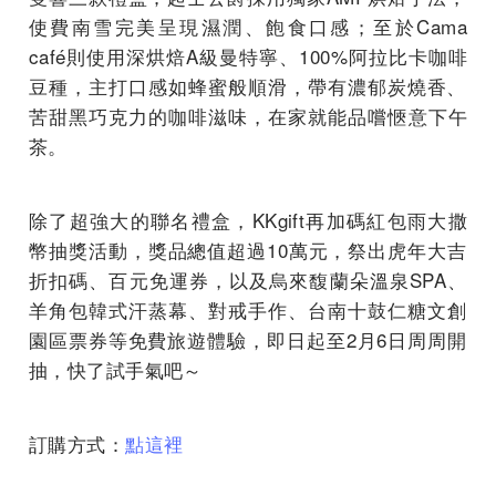
使費南雪完美呈現濕潤、飽食口感；至於Cama
café則使用深烘焙A級曼特寧、100%阿拉比卡咖啡
豆種，
主打口感如蜂蜜般順滑，帶有濃郁炭燒香、
苦甜黑巧克力的咖啡滋味，在家就能品嚐愜意下午
茶。
除了超強大的聯名禮盒，KKgift再加碼紅包雨大撒
幣抽獎活動，
獎品總值超過10萬元，祭出虎年大吉
折扣碼、百元免運券，
以及烏來馥蘭朵溫泉SPA、
羊角包韓式汗蒸幕、對戒手作、
台南十鼓仁糖文創
園區票券等免費旅遊體驗，
即日起至2月6日周周開
抽，快了試手氣吧～
訂購方式：
點這裡