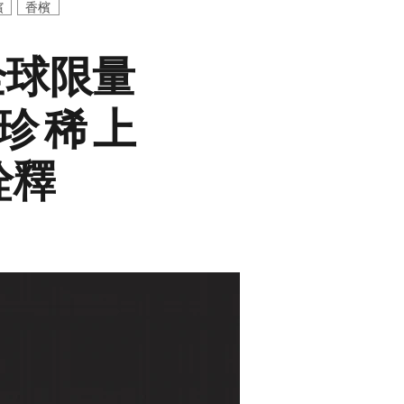
檳
香檳
全球限量
盒珍稀上
詮釋