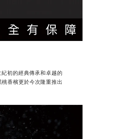
自19世紀初的經典傳承和卓越的
黑桃香檳更於今次隆重推出