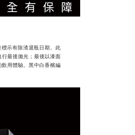
，並標示有除渣退瓶日期。此
進行最後拋光；最後以漆面
的飲用體驗。黑中白香檳編
。