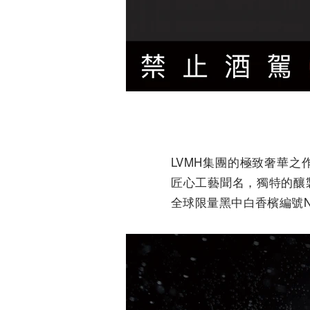
LVMH集團的極致奢華之作黑
匠心工藝聞名，獨特的釀
全球限量黑中白香檳編號No.4（B