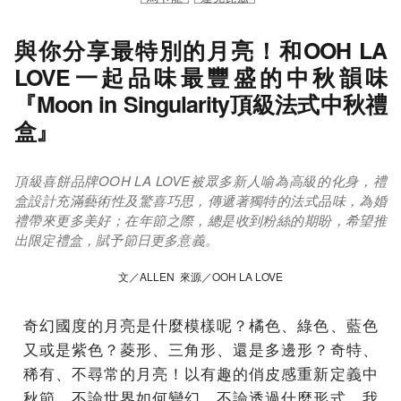
與你分享最特別的月亮！和OOH LA
LOVE一起品味最豐盛的中秋韻味
『Moon in Singularity頂級法式中秋禮
盒』
頂級喜餅品牌OOH LA LOVE被眾多新人喻為高級的化身，禮
盒設計充滿藝術性及驚喜巧思，傳遞著獨特的法式品味，為婚
禮帶來更多美好；在年節之際，總是收到粉絲的期盼，希望推
出限定禮盒，賦予節日更多意義。
文／ALLEN 來源／OOH LA LOVE
奇幻國度的月亮是什麼模樣呢？橘色、綠色、藍色
又或是紫色？菱形、三角形、還是多邊形？奇特、
稀有、不尋常的月亮！以有趣的俏皮感重新定義中
秋節，不論世界如何變幻、不論透過什麼形式，我