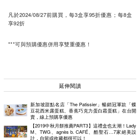
凡於2024/08/27前購買，每3盒享95折優惠；每8盒
享92折
***可與預購優惠併用享雙重優惠！
延伸閱讀
新加坡甜點名店「The Patissier」暢銷冠軍款「蝶
豆花西米露蛋糕、香蕉巧克力蛋白霜蛋糕」在台開
賣，線上預購享優惠
【2019中秋月餅推薦PART3】這禮盒也太潮！Lady
M、TWG、agnès b. CAFÉ、酷聖石…7家絕美設
計，自留或收藏都很可以！