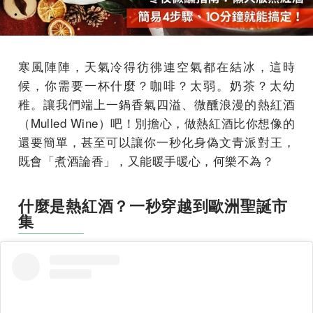
寒風陣陣，天氣冷得彷彿連空氣都在結冰，這時
候，你需要一杯什麼？咖啡？太弱。奶茶？太幼
稚。讓我們端上一鍋香氣四溢、微醺浪漫的熱紅酒
（Mulled Wine）吧！別擔心，做熱紅酒比你想像的
還要簡單，甚至可以讓你一秒化身偽文青派對王，
既會「煮酒論香」，又能暖手暖心，何樂不為？
什麼是熱紅酒？一秒穿越到歐洲聖誕市
集