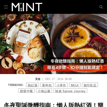
美食
｜ DEC 17 , 2024 00:00
熱紅酒
香料包
小草作
MUJI
無印良品
TRENDING :
順發中藥
小旭山脈
味旅 Spices Journey
冬夜聖誕微醺指南：懶人版熱紅酒！簡