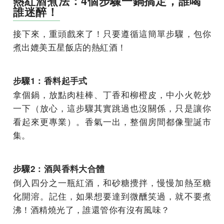
熱紅酒煮法：4個步驟一鍋搞定，誰喝
誰迷醉！
接下來，重頭戲來了！只要遵循這簡單步驟，包你
煮出媲美五星飯店的熱紅酒！
步驟1：香料起手式
拿個鍋，放點肉桂棒、丁香和柳橙皮，中小火乾炒
一下（放心，這步驟其實跳過也沒關係，只是讓你
看起來更專業）。香氣一出，整個房間都像聖誕市
集。
步驟2：酒與香料大合體
倒入四分之一瓶紅酒，和砂糖攪拌，慢慢加熱至糖
化開溶。記住，如果想要達到微醺笑過，就不要煮
沸！酒精燒光了，誰還管你有沒有風味？