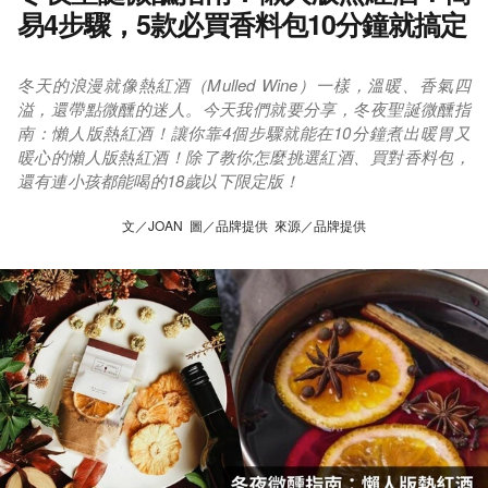
易4步驟，5款必買香料包10分鐘就搞定
冬天的浪漫就像熱紅酒（Mulled Wine）一樣，溫暖、香氣四
溢，還帶點微醺的迷人。今天我們就要分享，冬夜聖誕微醺指
南：懶人版熱紅酒！讓你靠4個步驟就能在10分鐘煮出暖胃又
暖心的懶人版熱紅酒！除了教你怎麼挑選紅酒、買對香料包，
還有連小孩都能喝的18歲以下限定版！
文／JOAN 圖／品牌提供 來源／品牌提供