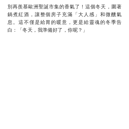
別再羨慕歐洲聖誕市集的香氣了！這個冬天，圍著
鍋煮紅酒，讓整個房子充滿「大人感」和微醺氣
息。這不僅是給胃的暖意，更是給靈魂的冬季告
白：「冬天，我準備好了，你呢？」
飲酒過量，有害健康；酒後不開車，安全有保障。
延伸閱讀
MUJI無印良品打造襪款專門店，讓全身服飾穿搭更
加有型有款！
專為台灣膚質設計，MUJI無印良品米糠發酵與美白