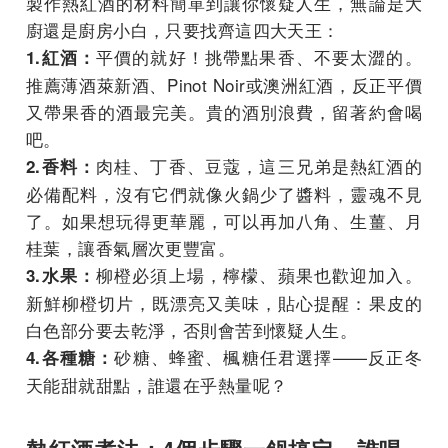
製作熱紅酒的材料簡單到讓你懷疑人生，無論是大
廚還是廚房小白，只要找齊這四大天王：
平價的就好！挑帶點果香、不要太澀的。
1.紅酒：
推薦薄酒萊新酒、Pinot Noir或澳洲紅酒，反正平價
又帶果香的酒最完美。貴的酒別浪費，留著約會喝
吧。
肉桂、丁香、豆蔻，這三兄弟是熱紅酒的
2.香料：
必備配料，沒有它們就像火鍋少了醬料，靈魂不見
了。如果想玩得更華麗，可以再加八角、生薑、月
桂葉，讓香氣層次更豐富。
柳橙必須上場，檸檬、蘋果也歡迎加入。
3.水果：
新鮮柳橙切片，既漂亮又美味，貼心提醒：果皮的
白色部分要去乾淨，否則會苦到懷疑人生。
砂糖、蜂蜜、楓糖任君選擇——反正冬
4.各種糖：
天能甜就甜點，誰還在乎熱量呢？