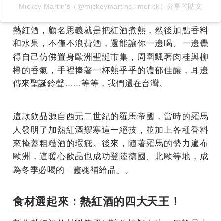
Mickey Martin's（@mickeymartins.limerick）分享的貼文
熱紅酒，顧名思義就是把紅酒煮熱，然後加點香料
和水果，不僅不浪費酒，還能讓你一邊喝、一邊覺
得自己仿佛置身歐洲聖誕市集，周圍飄著肉桂與柳
橙的香氣，手裡捧著一杯熱乎乎的濃郁佳釀，耳邊
傳來聖誕鈴聲……等等，我們還在台灣。
這款飲品源自西元二世紀的羅馬帝國，當時的羅馬
人發明了加熱紅酒禦寒這一絕技，並加上各種香料
來掩蓋粗糙酒的瑕疵。後來，隨著羅馬的勢力遍布
歐洲，這暖心飲品也成功登陸德國、北歐等地，成
為冬季必喝的「靈魂補給品」。
食材選起來：熱紅酒的四大天王！