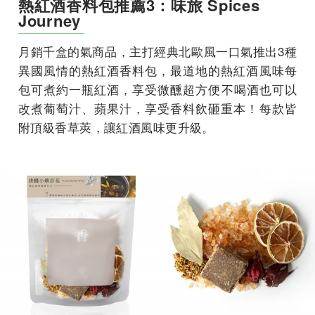
熱紅酒香料包推薦3：味旅 Spices
Journey
月銷千盒的氣商品，主打經典北歐風一口氣推出3種
異國風情的熱紅酒香料包，最道地的熱紅酒風味每
包可煮約一瓶紅酒，享受微醺超方便​不喝酒也可以
改煮葡萄汁、蘋果汁，享受香料飲砸重本！每款皆
附頂級香草莢，讓紅酒風味更升級。