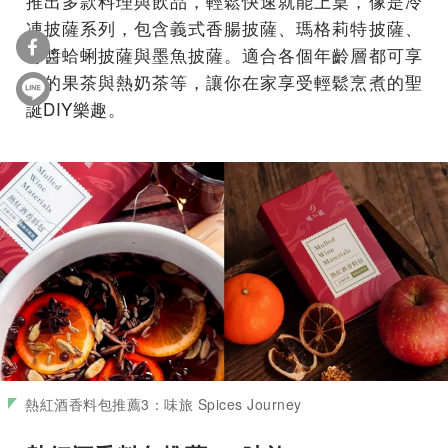
推出多款料理與飲品，輕鬆快速就能上桌，像是冷
凍披薩系列，包含義式香腸披薩、瑪格莉特披薩、
青醬蛤蜊披薩與墨魚披薩。適合各個年齡層都可享
用的果茶與熱奶茶等，讓你在家享受輕鬆烹煮的聖
誕DIY樂趣。
熱紅酒香料包推薦3：味旅 Spices Journey