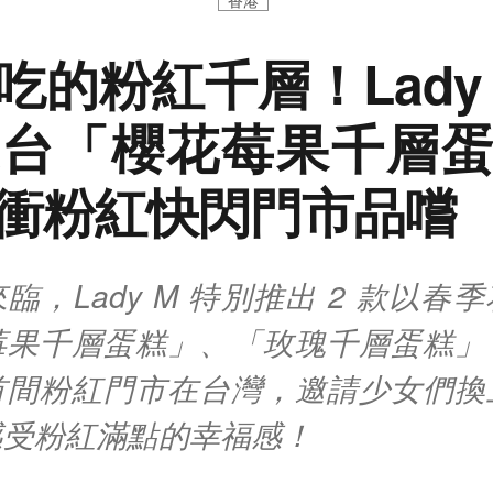
香港
吃的粉紅千層！Lady 
台「櫻花莓果千層
衝粉紅快閃門市品嚐
臨，Lady M 特別推出 2 款以春
莓果千層蛋糕」、「玫瑰千層蛋糕」
首間粉紅門市在台灣，邀請少女們換
感受粉紅滿點的幸福感！