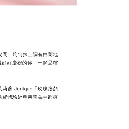
蛋皮間，均勻抹上調有白蘭地
親好好慶祝的你，一起品嚐
Jurlique「玫瑰煥顏
櫃預約免費體驗經典茱莉蔻手部療