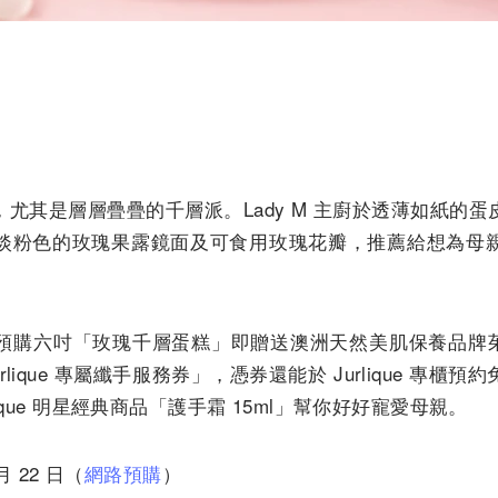
尤其是層層疊疊的千層派。Lady M 主廚於透薄如紙的
淡粉色的玫瑰果露鏡面及可食用玫瑰花瓣，推薦給想為母
。
購六吋「玫瑰千層蛋糕」即贈送澳洲天然美肌保養品牌茱莉蔻 
urlique 專屬纖手服務券」，憑券還能於 Jurlique 專
ique 明星經典商品「護手霜 15ml」幫你好好寵愛母親。
月 22 日（
網路預購
）