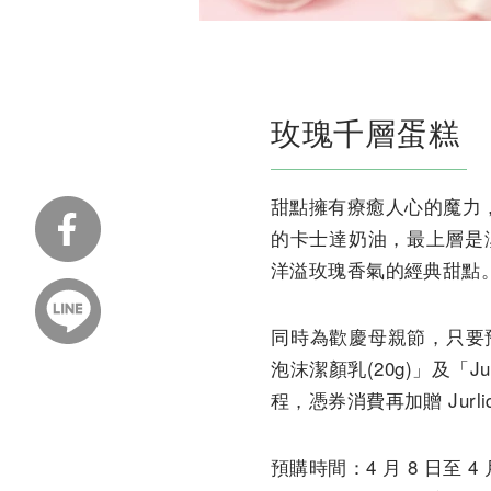
玫瑰千層蛋糕
甜點擁有療癒人心的魔力，
的卡士達奶油，最上層是
洋溢玫瑰香氣的經典甜點
同時為歡慶母親節，只要預
泡沫潔顏乳(20g)」及「J
程，憑券消費再加贈 Jurl
預購時間：4 月 8 日至 4 