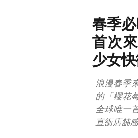
春季必
首次來
少女快
浪漫春季來
的「櫻花
全球唯一
直衝店舖