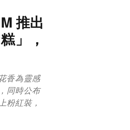
M 推出
蛋糕」，
季花香為靈感
，同時公布
上粉紅裝，