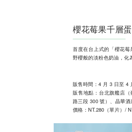
櫻花莓果千層蛋
首度在台上式的「櫻花莓
野櫻般的淡粉色奶油，化
販售時間：4 月 3 日至 4 
販售地點：台北旗艦店（臺北
路三段 300 號）、晶華酒
價格：NT.280（單片）/ N