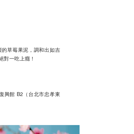
製的草莓果泥，調和出如吉
絕對一吃上癮！
北復興館 B2（台北市忠孝東