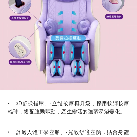
•「3D舒揉指壓」-立體按摩再升級，採用軟彈按摩
輪球，搭配強勁驅動，產生靈活的強弱深淺變化。
•「舒適人體工學座艙」-寬敞舒適座艙，貼合身體