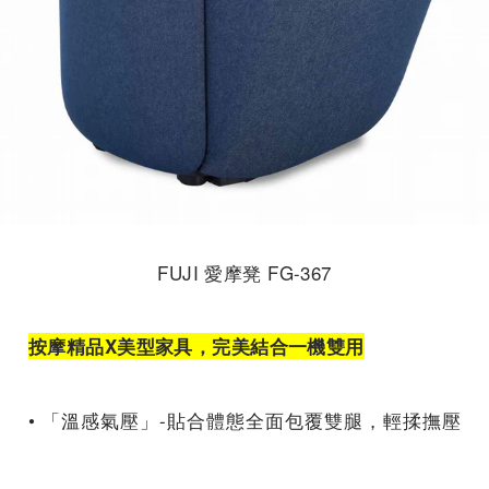
FUJI 愛摩凳 FG-367
按摩精品X美型家具，完美結合一機雙用
• 「溫感氣壓」-貼合體態全面包覆雙腿，輕揉撫壓
帶動循環，給予溫暖呵護。配備小腿兩側環形氣
囊、小腿肚曲線氣囊、腳掌立體包裹、三檔壓力、