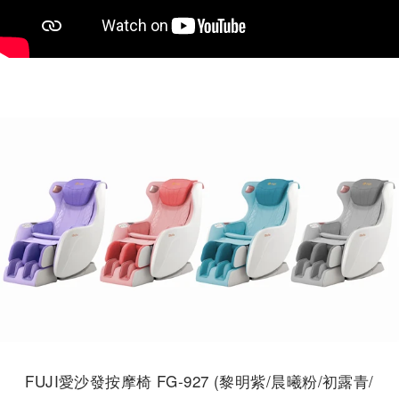
FUJI愛沙發按摩椅 FG-927 (黎明紫/晨曦粉/初露青/