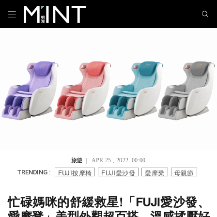
旅遊
｜ APR 25 , 2022 00:00
FUJI按摩椅
FUJI愛沙發
愛摩凳
母親節
TRENDING :
忙碌媽咪的舒緩救星!「FUJI愛沙發、
愛摩凳」美型外觀超百搭，溫感揉壓好