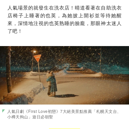
人氣場景的就發生在洗衣店！晴道看著在自助洗衣
店椅子上睡著的也英，為她披上開衫並等待她醒
來，深情地注視的也英熟睡的臉龐，那眼神太迷人
了吧！
人氣日劇《First Love初戀》7大絕美景點推薦「札幌天文台、
小樽天狗山」遊日必朝聖