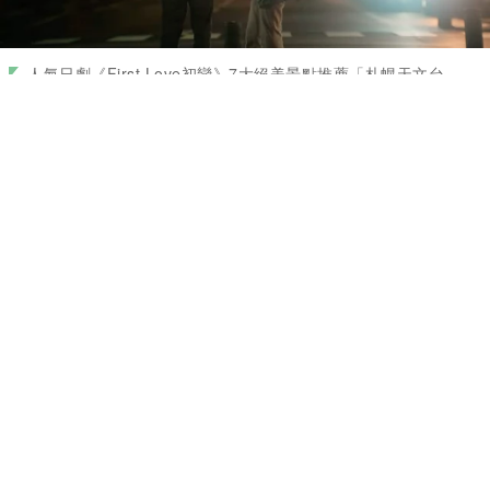
人氣日劇《First Love初戀》7大絕美景點推薦「札幌天文台、
小樽天狗山」遊日必朝聖
7. 千歳市西洋軒
深刻的戀情即使再久，內心深處都會永遠記得。劇
中也英大力推薦的日式拿坡里義粉，來自位在千歲
市千代田町的洋食店老舖西洋軒，喫茶店的外型非
常吸睛，來此必點牛排套餐、自製玉米濃湯。