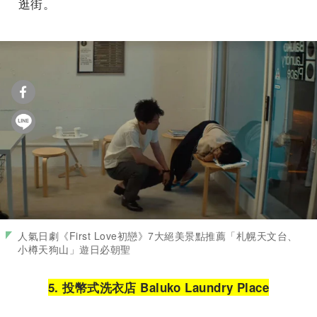
逛街。
人氣日劇《First Love初戀》7大絕美景點推薦「札幌天文台、
小樽天狗山」遊日必朝聖
5. 投幣式洗衣店 Baluko Laundry Place