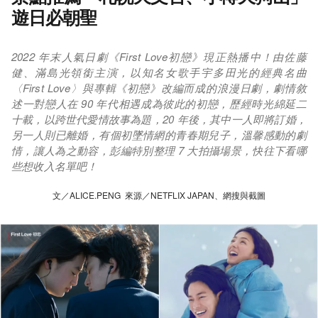
遊日必朝聖
2022 年末人氣日劇《First Love初戀》現正熱播中！由佐藤
健、滿島光領銜主演，以知名女歌手宇多田光的經典名曲
〈First Love〉與專輯《初戀》改編而成的浪漫日劇，劇情敘
述一對戀人在 90 年代相遇成為彼此的初戀，歷經時光綿延二
十載，以跨世代愛情故事為題，20 年後，其中一人即將訂婚，
另一人則已離婚，有個初墜情網的青春期兒子，溫馨感動的劇
情，讓人為之動容，彭編特別整理 7 大拍攝場景，快往下看哪
些想收入名單吧！
文／ALICE.PENG 來源／NETFLIX JAPAN、網搜與截圖