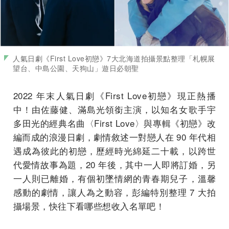
人氣日劇《First Love初戀》7大北海道拍攝景點整理「札幌展
望台、中島公園、天狗山」遊日必朝聖
2022 年末人氣日劇《First Love初戀》現正熱播
中！由佐藤健、滿島光領銜主演，以知名女歌手宇
多田光的經典名曲〈First Love〉與專輯《初戀》改
編而成的浪漫日劇，劇情敘述一對戀人在 90 年代相
遇成為彼此的初戀，歷經時光綿延二十載，以跨世
代愛情故事為題，20 年後，其中一人即將訂婚，另
一人則已離婚，有個初墜情網的青春期兒子，溫馨
感動的劇情，讓人為之動容，彭編特別整理 7 大拍
攝場景，快往下看哪些想收入名單吧！