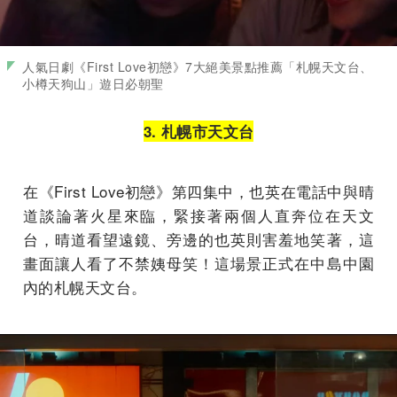
人氣日劇《First Love初戀》7大絕美景點推薦「札幌天文台、
小樽天狗山」遊日必朝聖
3.
札幌市天文台
在《First Love初戀》第四集中，也英在電話中與晴
道談論著火星來臨，緊接著兩個人直奔位在天文
台，晴道看望遠鏡、旁邊的也英則害羞地笑著，這
畫面讓人看了不禁姨母笑！這場景正式在中島中園
內的札幌天文台。