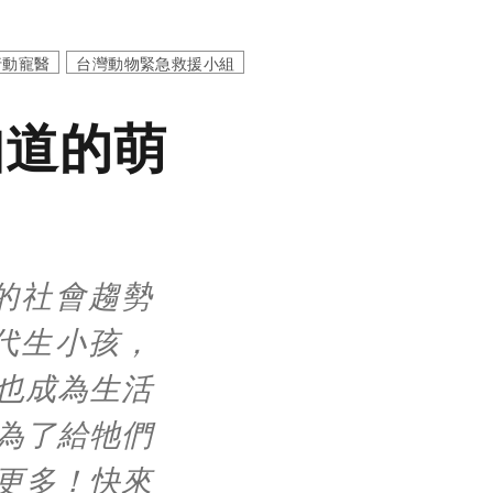
行動寵醫
台灣動物緊急救援小組
知道的萌
的社會趨勢
代生小孩，
也成為生活
為了給牠們
更多！快來