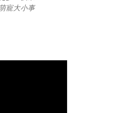
萌寵大小事