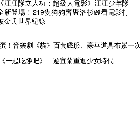
《汪汪隊立大功：超級大電影》汪汪少年隊
全新登場！219隻狗狗齊聚洛杉磯看電影打
破金氏世界紀錄
巨蛋！音樂劇《貓》百套戲服、豪華道具布景一
《一起吃飯吧》 遊宜蘭重返少女時代