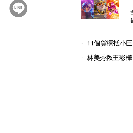
11個貨櫃抵小
林美秀揪王彩樺