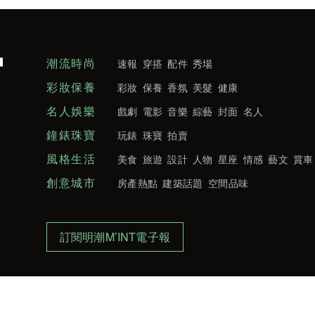
潮流時尚
速報
穿搭
配件
秀場
彩妝保養
彩妝
保養
香氛
美髮
健康
名人娛樂
戲劇
電影
音樂
綜藝
封面
名人
鐘錶珠寶
玩錶
珠寶
拍賣
風格生活
美食
旅遊
設計
人物
星座
情感
藝文
賞車
創意城市
房產熱點
建築話題
空間品味
訂閱明潮M’INT電子報