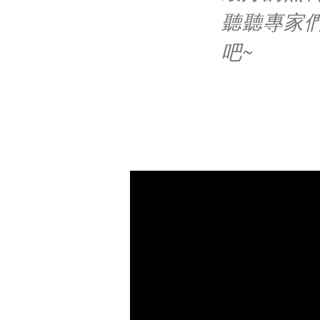
聽聽專家
吧~