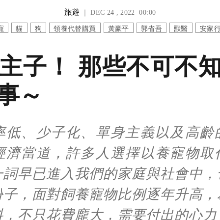
旅遊
｜ DEC 24 , 2022 00:00
寵
貓
狗
領養代替購買
黃豪平
郭省吾
獸醫
安家
主子！ 那些不可不
事～
率低、少子化、單身主義以及高齡
經濟當道，許多人選擇以養寵物取
一詞早已進入我們的家庭與社會中，
份子，面對飼養寵物比例逐年升高，
料，不只花費龐大，需要付出的心力