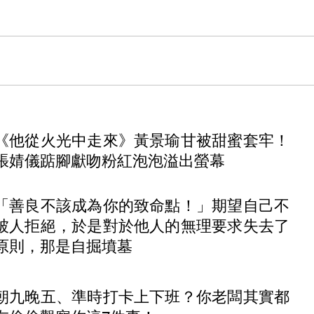
《他從火光中走來》黃景瑜甘被甜蜜套牢！
張婧儀踮腳獻吻粉紅泡泡溢出螢幕
「善良不該成為你的致命點！」期望自己不
被人拒絕，於是對於他人的無理要求失去了
原則，那是自掘墳墓
朝九晚五、準時打卡上下班？你老闆其實都