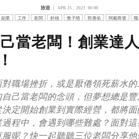
旅遊
｜ APR 15 , 2023 00:00
副業
工作
老闆
斜槓
詹子晴
郭唐佑
阿戴商號
職
己當老闆！創業達
！
面對職場挫折，或是厭倦領死薪水的
如自己當老闆的念頭，但夢想總是豐
從決定開始創業到實際經營，都將面
業過程中，會遇到哪些難處？面對這
克服呢？快一起聽聽三位老闆分享他