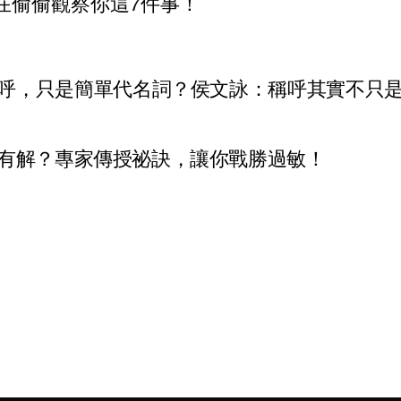
在偷偷觀察你這7件事！
呼，只是簡單代名詞？侯文詠：稱呼其實不只
有解？專家傳授祕訣，讓你戰勝過敏！