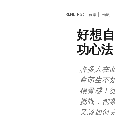
TRENDING :
創業
轉職
好想自
功心法
許多人在
會萌生不
很骨感！
挑戰，創
又該如何