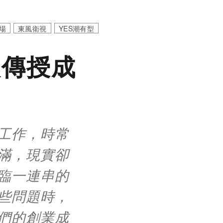
場
東風衛視
YES潮有型
人傳授成
工作，時常
滿，現實卻
臨一連串的
些問題時，
們的創業成