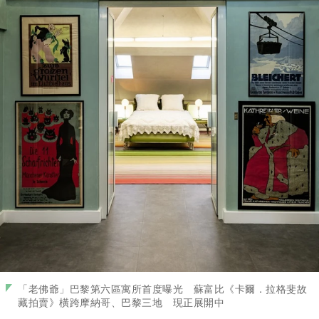
「老佛爺」巴黎第六區寓所首度曝光 蘇富比《卡爾．拉格斐故
藏拍賣》橫跨摩納哥、巴黎三地 現正展開中