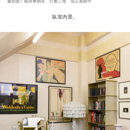
藏拍賣》橫跨摩納哥、巴黎三地 現正展開中
臥室內景。