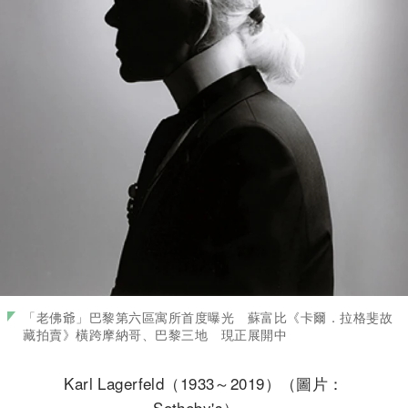
「老佛爺」巴黎第六區寓所首度曝光 蘇富比《卡爾．拉格斐故
藏拍賣》橫跨摩納哥、巴黎三地 現正展開中
Karl Lagerfeld（1933～2019）（圖片：
Sotheby's）。