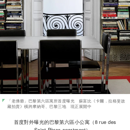
「老佛爺」巴黎第六區寓所首度曝光 蘇富比《卡爾．拉格斐故
藏拍賣》橫跨摩納哥、巴黎三地 現正展開中
首度對外曝光的巴黎第六區小公寓（8 rue des
Saint-Pères apartment）。