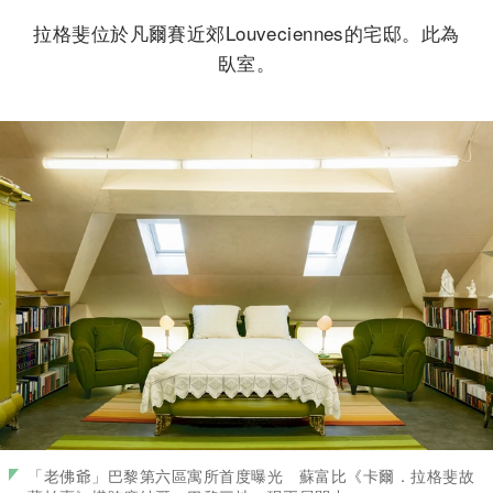
拉格斐位於凡爾賽近郊Louveciennes的宅邸。此為
臥室。
「老佛爺」巴黎第六區寓所首度曝光 蘇富比《卡爾．拉格斐故