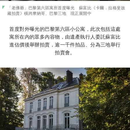
「老佛爺」巴黎第六區寓所首度曝光 蘇富比《卡爾．拉格斐故
藏拍賣》橫跨摩納哥、巴黎三地 現正展開中
首度對外曝光的巴黎第六區小公寓，此次包括這處
寓所在內的眾多內容物，由遺產執行人委託蘇富比
進估價後舉辦拍賣，逾一千件拍品、分為三地舉行
拍賣會。