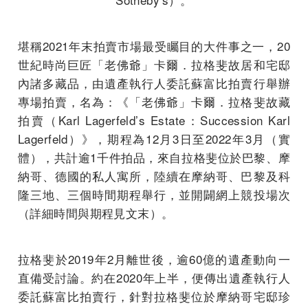
堪稱2021年末拍賣市場最受矚目的大件事之一，20
世紀時尚巨匠「老佛爺」卡爾．拉格斐故居和宅邸
內諸多藏品，由遺產執行人委託蘇富比拍賣行舉辦
專場拍賣，名為：《「老佛爺」卡爾．拉格斐故藏
拍賣（Karl Lagerfeld’s Estate：Succession Karl
Lagerfeld）》，期程為12月3日至2022年3月（實
體），共計逾1千件拍品，來自拉格斐位於巴黎、摩
納哥、德國的私人寓所，陸續在摩納哥、巴黎及科
隆三地、三個時間期程舉行，並開闢網上競投場次
（詳細時間與期程見文末）。
拉格斐於2019年2月離世後，逾60億的遺產動向一
直備受討論。約在2020年上半，便傳出遺產執行人
委託蘇富比拍賣行，針對拉格斐位於摩納哥宅邸珍