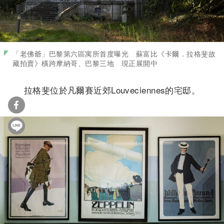
「老佛爺」巴黎第六區寓所首度曝光 蘇富比《卡爾．拉格斐故
藏拍賣》橫跨摩納哥、巴黎三地 現正展開中
拉格斐位於凡爾賽近郊Louveciennes的宅邸。