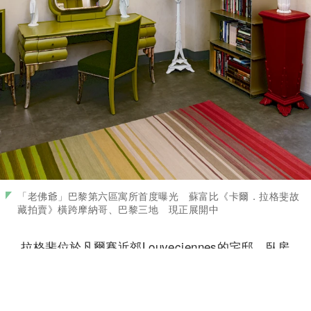
「老佛爺」巴黎第六區寓所首度曝光 蘇富比《卡爾．拉格斐故
藏拍賣》橫跨摩納哥、巴黎三地 現正展開中
拉格斐位於凡爾賽近郊Louveciennes的宅邸，臥房
一景。