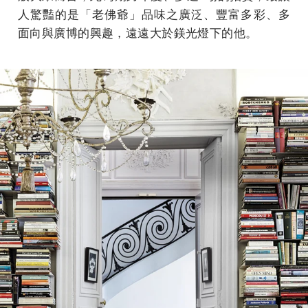
人驚豔的是「老佛爺」品味之廣泛、豐富多彩、多
面向與廣博的興趣，遠遠大於鎂光燈下的他。