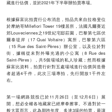
藏進行估價，並於2021年下半舉辦拍賣專場。
根據蘇富比拍賣行公布消息，拍品共來自拉格斐位
於摩納哥Millefiori Tower 19樓居所，法國凡爾賽近
郊Louveciennes之19世紀宅邸莊園，巴黎第七區伏
爾泰堤岸（17 Quai Voltaire）寓所，巴黎第六區
（15 Rue des Saint-Pères）辦公室，以及位於對
街，據稱從未對外曝光過的小公寓（8 Rue des
Saint-Pères），共5個場域的私人珍藏；然而根據
蘇富比資料，拍賣行針對五處場域進行估價與造冊
者超過4千件，此次三場專拍，先行開放1千件左
右。
第一場網路競投已於11月26日（至12月6日）展
開，想必全權各地藏家已經摩拳擦掌。不過對於一
般大眾而言，此為期跨年度、多達3場的拍賣，最讓