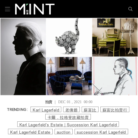
拍賣
｜ DEC 01 , 2021 00:00
Karl Lagerfeld
老佛爺
蘇富比
蘇富比拍賣行
TRENDING :
卡爾．拉格斐故藏拍賣
Karl Lagerfeld’s Estate | Succession Karl Lagerfeld
Karl Lagerfeld Estate
auction
succession Karl Lagerfeld