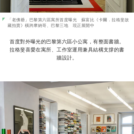
「老佛爺」巴黎第六區寓所首度曝光 蘇富比《卡爾．拉格斐故
藏拍賣》橫跨摩納哥、巴黎三地 現正展開中
首度對外曝光的巴黎第六區小公寓，有整面書牆。
拉格斐喜愛在寓所、工作室運用兼具結構支撐的書
牆設計。