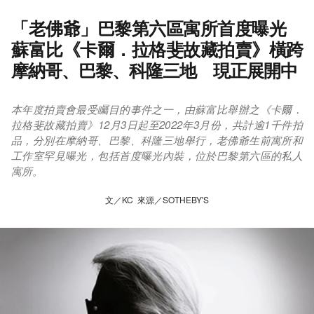
「老佛爺」巴黎第六區寓所首度曝光
蘇富比《卡爾．拉格斐故藏拍賣》橫跨
摩納哥、巴黎、科隆三地 現正展開中
本年度拍賣會最受矚目的事件之一，由蘇富比舉辦之《卡爾．
拉格斐故藏拍賣》12月3日起至2022年3月份，共計逾1千件拍
品，分別在摩納哥、巴黎、科隆三地舉行，老佛爺生前寓所和
工作室罕見曝光，包括首度曝光內裝，位於巴黎第六區的私人
寓所。
文／KC 來源／SOTHEBY'S