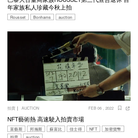
年家族私人珍藏今秋上拍
Rousset
Bonhams
auction
｜
拍賣
AUCTION
FEB 06 , 2022
NFT藝術熱 高速駛入拍賣市場
富藝斯
邦瀚斯
蘇富比
佳士得
NFT
加密貨幣
拍賣
auction