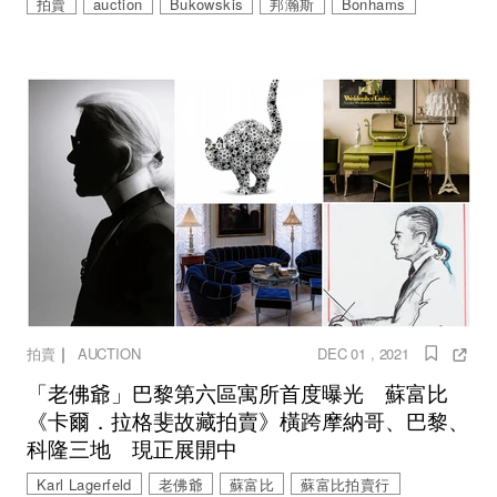
拍賣
auction
Bukowskis
邦瀚斯
Bonhams
｜
拍賣
AUCTION
DEC 01 , 2021
「老佛爺」巴黎第六區寓所首度曝光 蘇富比
《卡爾．拉格斐故藏拍賣》橫跨摩納哥、巴黎、
科隆三地 現正展開中
Karl Lagerfeld
老佛爺
蘇富比
蘇富比拍賣行