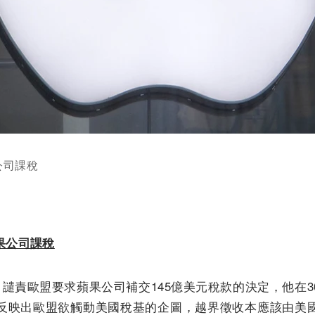
公司課稅
果公司課稅
日譴責歐盟要求蘋果公司補交145億美元稅款的決定，他在
反映出歐盟欲觸動美國稅基的企圖，越界徵收本應該由美