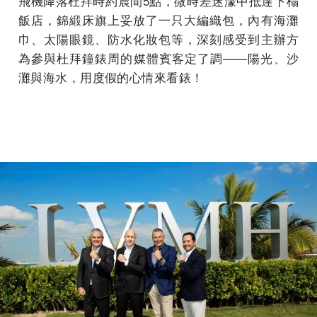
飛機降落杜拜時約晨間5點，微時差迷濛中抵達下榻
飯店，錦緞床旗上妥放了一只大編織包，內有海灘
巾、太陽眼鏡、防水化妝包等，深刻感受到主辦方
為參與杜拜鐘錶周的媒體賓客定了調——陽光、沙
灘與海水，用度假的心情來看錶！