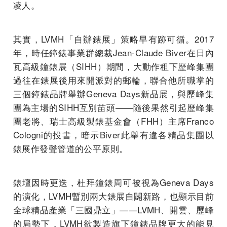
凌人。
其實，LVMH「自辦錶展」策略早有跡可循。2017
年，時任鐘錶事業群總裁Jean-Claude Biver在日內
瓦高級鐘錶展（SIHH）期間，大動作租下歷峰集團
過往在錶展後用來開派對的郵輪，聯合他所職掌的
三個鐘錶品牌舉辦Geneva Days新品展，與歷峰集
團為主場的SIHH互別苗頭——隨後果然引起歷峰集
團老將、瑞士高級製錶基金會（FHH）主席Franco
Cologni的投書，暗示Biver此舉有違各精品集團以
錶展作發聲管道的公平原則。
錶壇因時更迭，杜拜鐘錶周可被視為Geneva Days
的演化，LVMH暫別兩大錶展自闢新路，也顯示目前
全球精品產業「三國鼎立」——LVMH、開雲、歷峰
的局勢下，LVMH欲製造旗下鐘錶品牌更大的能見