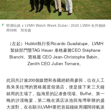
明潮玩錶 x LVMH Watch Week Dubai / 2020 LVMH 杜拜鐘錶
周特輯 預告篇
（左起）Hublot執行長Ricardo Guadalupe、LVMH
製錶部門暨TAG Heuer 泰格豪雅CEO Stéphane
Bianchi、寶格麗 CEO Jean-Christophe Babin、
Zenith CEO Julien Tornare。
此回共計逾200個媒體和各國經銷商參與，位在人工
島朱美拉灣的寶格麗度假酒店，便是接下來三天鐘
錶周的主場了。臨海景的記者會現場、Buffet、第一
晚的沙漠晚宴，第二晚在酒店泳池與海灣舉辦的盛
大派對，在在顯示LVMH要把首屆鐘錶周擺闊得氣派