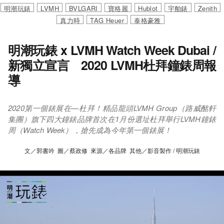
明潮玩錶
LVMH
BVLGARI
寶格麗
Hublot
宇舶錶
Zenith
真力時
TAG Heuer
泰格豪雅
明潮玩錶 x LVMH Watch Week Dubai /
新獨立宣言 2020 LVMH杜拜鐘錶周報
導
2020第一個錶展在—杜拜！精品龍頭LVMH Group（路威酩軒
集團）旗下四大鐘錶品牌首次在1月份選址杜拜舉行LVMH鐘錶
周（Watch Week），搶先成為今年第一個錶展！
文／郭書吟 圖／蔡政修 來源／各品牌 其他／影音製作 / 明潮玩錶