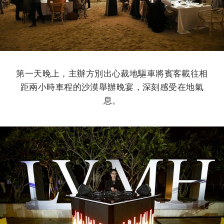
第一天晚上，主辦方別出心裁地驅車將賓客載往相
距兩小時車程的沙漠舉辦晚宴，深刻感受在地氣
息。