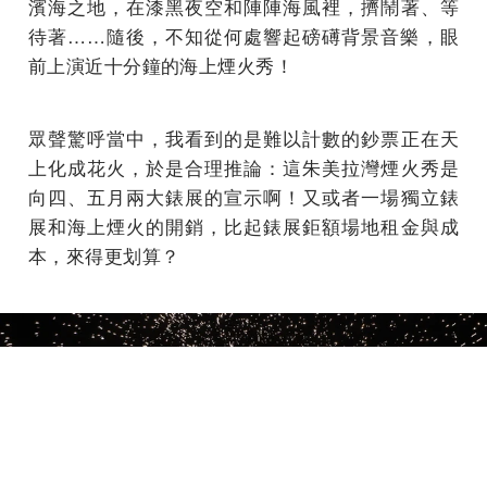
濱海之地，在漆黑夜空和陣陣海風裡，擠鬧著、等
待著……隨後，不知從何處響起磅礡背景音樂，眼
前上演近十分鐘的海上煙火秀！
眾聲驚呼當中，我看到的是難以計數的鈔票正在天
上化成花火，於是合理推論：這朱美拉灣煙火秀是
向四、五月兩大錶展的宣示啊！又或者一場獨立錶
展和海上煙火的開銷，比起錶展鉅額場地租金與成
本，來得更划算？