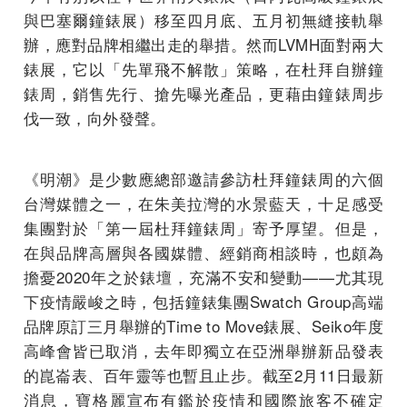
與巴塞爾鐘錶展）移至四月底、五月初無縫接軌舉
辦，應對品牌相繼出走的舉措。然而LVMH面對兩大
錶展，它以「先單飛不解散」策略，在杜拜自辦鐘
錶周，銷售先行、搶先曝光產品，更藉由鐘錶周步
伐一致，向外發聲。
《明潮》是少數應總部邀請參訪杜拜鐘錶周的六個
台灣媒體之一，在朱美拉灣的水景藍天，十足感受
集團對於「第一屆杜拜鐘錶周」寄予厚望。但是，
在與品牌高層與各國媒體、經銷商相談時，也頗為
擔憂2020年之於錶壇，充滿不安和變動——尤其現
下疫情嚴峻之時，包括鐘錶集團Swatch Group高端
品牌原訂三月舉辦的Time to Move錶展、Seiko年度
高峰會皆已取消，去年即獨立在亞洲舉辦新品發表
的崑崙表、百年靈等也暫且止步。截至2月11日最新
消息，寶格麗宣布有鑑於疫情和國際旅客不確定