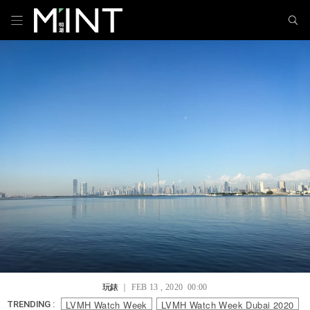
玩錶
｜ FEB 13 , 2020 00:00
LVMH Watch Week
LVMH Watch Week Dubai 2020
TRENDING :