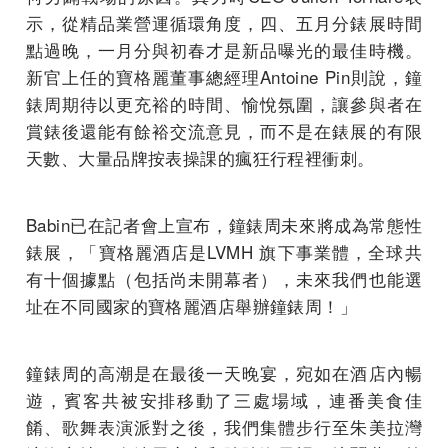
示，從精品業營運循環角度，四、五月分錶展時間
點過晚，一月分與初春才是新品曝光的最佳時機。
新官上任的寶格麗董事總經理Antoine Pin則說，鐘
錶周期待以更充裕的時間、愉悅氛圍，讓參與者在
賞錶後還能有餘裕交流意見，而不是在錶展的有限
天數、大量品牌按表操課的瘋狂行程裡衝刺。
Babin已在記者會上宣布，鐘錶周未來將成為常態性
錶展，「寶格麗酒店是LVMH 旗下事業體，全球共
有十個據點（包括尚未開幕者），未來我們也能選
址在不同國家的寶格麗酒店舉辦鐘錶周！」
鐘錶周的高潮是在最後一天晚宴，宛如在酒店內暢
遊，賓客共被安排移動了三處場域，連番美食佳
餚、歌舞表演派對之後，我們集體步行至朱美拉灣