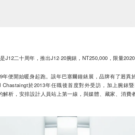
是J12二十周年，推出J12·20腕錶，NT250,000，限量202
2019年便開始暖身起跑。該年巴塞爾鐘錶展，品牌有了迥
d Chastaingt於2013年任職後首度對外受訪，加上
針對市場面的解析，安排設計人員站上第一線，與媒體、藏家、消