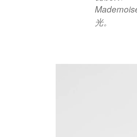
Mademo
光。