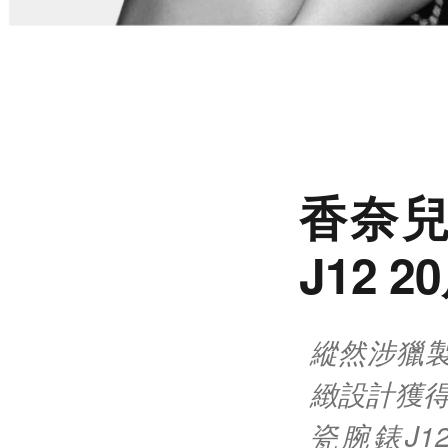
香奈兒
J12
縱然涉獵
緻設計獲得
瓷腕錶J