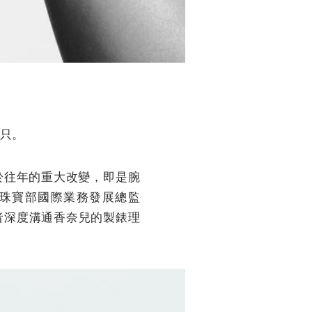
0只。
異於往年的重大改變，即是腕
腕錶暨珠寶部國際業務發展總監
費者深度溝通香奈兒的製錶理