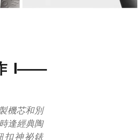
 I——
！
製機芯和別
年時逢經典陶
鈕扣神祕錶