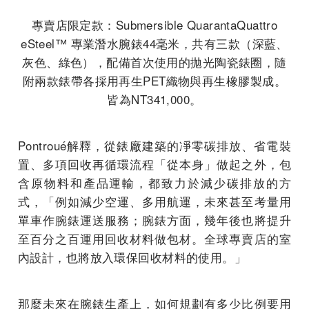
專賣店限定款：Submersible QuarantaQuattro
eSteel™ 專業潛水腕錶44毫米，共有三款（深藍、
灰色、綠色），配備首次使用的拋光陶瓷錶圈，隨
附兩款錶帶各採用再生PET織物與再生橡膠製成。
皆為NT341,000。
Pontroué解釋，從錶廠建築的凈零碳排放、省電裝
置、多項回收再循環流程「從本身」做起之外，包
含原物料和產品運輸，都致力於減少碳排放的方
式，「例如減少空運、多用航運，未來甚至考量用
單車作腕錶運送服務；腕錶方面，幾年後也將提升
至百分之百運用回收材料做包材。全球專賣店的室
內設計，也將放入環保回收材料的使用。」
那麼未來在腕錶生產上，如何規劃有多少比例要用