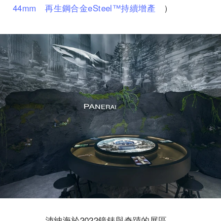
44mm 再生鋼合金eSteel™持續增產
）
沛納海於2022鐘錶與奇蹟的展區。