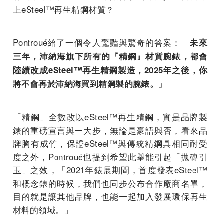
上eSteel™再生精鋼材質？
Pontroué給了一個令人驚豔與驚奇的答案：「
未來
三年，沛納海旗下所有的『精鋼』材質腕錶，都會
陸續改成eSteel™再生精鋼製造，2025年之後，你
」
將不會再於沛納海買到精鋼製的腕錶。
「精鋼」全數改以eSteel™再生精鋼，實是品牌製
錶的重磅宣言與一大步，無論是豪語與否，看來品
牌胸有成竹，保證eSteel™與傳統精鋼具相同耐受
度之外，Pontroué也提到希望此舉能引起「拋磚引
玉」之效，「2021年錶展期間，首度發表eSteel™
和概念錶的時候，我們也同步公布合作廠商名單，
目的就是讓其他品牌，也能一起加入發展環保再生
材料的領域。」