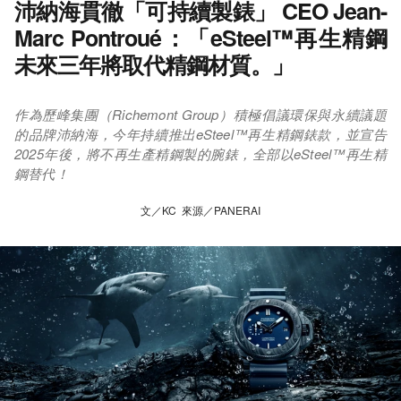
沛納海貫徹「可持續製錶」 CEO Jean-
Marc Pontroué：「eSteel™再生精鋼
未來三年將取代精鋼材質。」
作為歷峰集團（Richemont Group）積極倡議環保與永續議題
的品牌沛納海，今年持續推出eSteel™再生精鋼錶款，並宣告
2025年後，將不再生產精鋼製的腕錶，全部以eSteel™再生精
鋼替代！
文／KC 來源／PANERAI