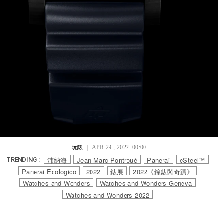
玩錶
｜ APR 29 , 2022 00:00
沛納海
Jean-Marc Pontroué
Panerai
eSteel™
TRENDING :
Panerai Ecologico
2022
錶展
2022《鐘錶與奇蹟》
Watches and Wonders
Watches and Wonders Geneva
Watches and Wonders 2022