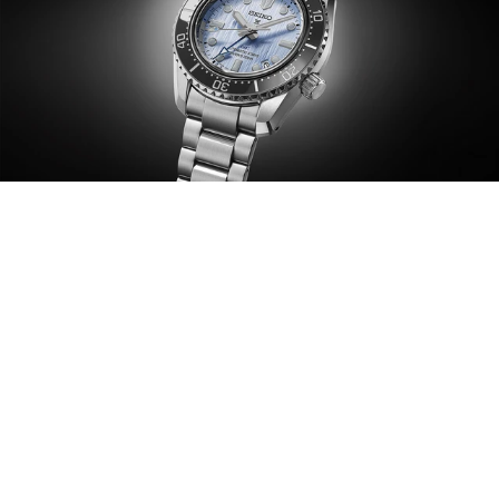
Diver
冰藍色限量款，另附一條100%由寶特瓶再生原料所
製成的替換式編織帶，採用日本傳統「製紐
（Seichu）」編織技法製造。NT57,500，限量
4,000只。