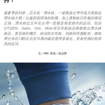
盛夏季節到來，亞太區「潛水錶」一級戰場台灣市場又將掀起
潛水錶大戰！位處四面環海的島國，加上運動錶日常戴的潮流
正熱，潛水錶近五年在台灣一直都是相當熱市的品項。包括
CITIZEN、Seiko、Oris、Mido等百年製錶品牌都推出潛水錶
新品，更長效的機芯、絕佳防水性能，別緻的亮麗配色，價格
帶分布在1萬5左右至10萬內級距選擇多樣化，皆為性價比相當
高的品項。
文／MM 來源／各品牌