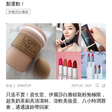
顏運動！
伊麗莎白雅頓
｜
彩妝
MAKEUP
SEP 29 , 2021
只送不賣！資生堂、伊麗莎白雅頓寵粉無極限，
超美奶茶刷具清潔杯、澎軟美妝蛋、八小時潤唇
膏，通通讓妳帶回家