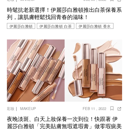
時髦抗老新選擇！伊麗莎白雅頓推出白茶保養系
列，讓肌膚輕鬆找回青春的滋味！
伊麗莎白雅頓
伊麗莎白雅頓 白茶
伊麗莎白雅頓 香水
｜
彩妝
MAKEUP
FEB 11 , 2022
夜晚淡斑、白天上妝保養一次到位！快跟著 伊
麗莎白雅頓「完美貼膚無瑕遮瑕膏」做零瑕疵美