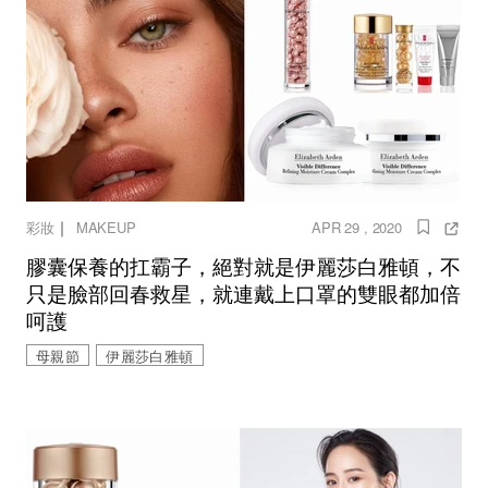
｜
彩妝
MAKEUP
APR 29 , 2020
膠囊保養的扛霸子，絕對就是伊麗莎白雅頓，不
只是臉部回春救星，就連戴上口罩的雙眼都加倍
呵護
母親節
伊麗莎白雅頓