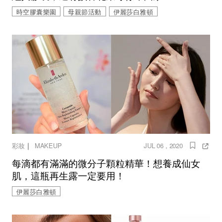
時空膠囊樂園
母親節活動
伊麗莎白雅頓
｜
彩妝
MAKEUP
JUL 06 , 2020
每滴都有滿滿的微分子顆粒精華！想養成仙女
肌，這瓶再生露一定要用！
伊麗莎白雅頓