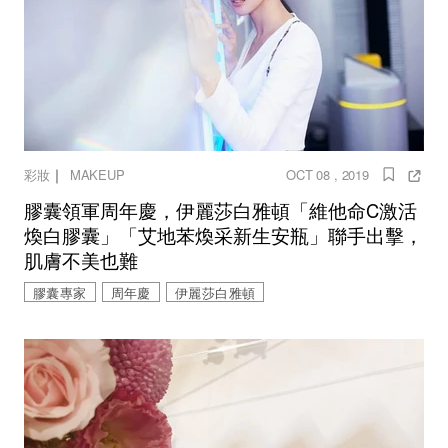
｜
彩妝
MAKEUP
OCT 08 , 2019
膠囊領軍周年慶，伊麗莎白雅頓「維他命C激活
煥白膠囊」「艾地苯煥采新生安瓶」聯手出擊，
肌膚不美也難
膠囊專家
周年慶
伊麗莎白雅頓