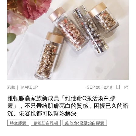
｜
彩妝
MAKEUP
SEP 20 , 2019
雅頓膠囊家族新成員「維他命C激活煥白膠
囊」，不只帶給肌膚亮白的質感，困擾已久的暗
沉、倦容也都可以幫妳解決
時空膠囊
伊麗莎白雅頓
維他命c激活煥白膠囊