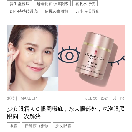
資生堂粉底
超進化底妝特攻隊
底妝水行俠
24小時持妝透亮
伊麗莎白雅頓
八小時潤唇膏
｜
彩妝
MAKEUP
JUL 30 , 2021
少女眼霜ＫＯ眼周瑕疵，放大眼部外，泡泡眼黑
眼圈一次解決
眼霜
伊麗莎白雅頓
少女眼霜