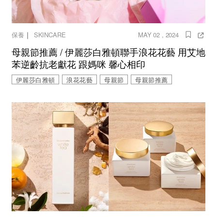
｜
保養
SKINCARE
MAY 02 , 2024
母親節推薦 / 伊麗莎白雅頓聯手浪花花藝 用艾地
苯逆齡抗老獻花 跟媽咪 馨心相印
伊麗莎白雅頓
浪花花藝
母親節
母親節推薦