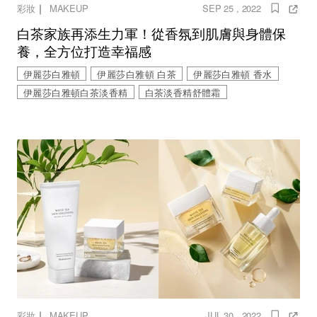
｜
彩妝
MAKEUP
SEP 25 , 2022
白茶家族再添生力軍！從香氛到肌膚與身體保
養，全方位打造幸福感
伊麗莎白雅頓
伊麗莎白雅頓 白茶
伊麗莎白雅頓 香水
伊麗莎白雅頓白茶淡香精
白茶淡香精舒體霜
｜
彩妝
MAKEUP
JUL 30 , 2022