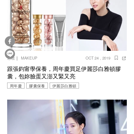
｜
彩妝
MAKEUP
OCT 24 , 2019
跟張鈞甯學保養，周年慶買足伊麗莎白雅頓膠
囊，包妳臉蛋又澎又緊又亮
周年慶
膠囊保養
伊麗莎白雅頓