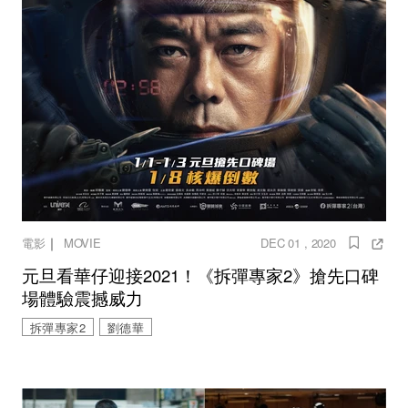
｜
電影
MOVIE
DEC 01 , 2020
元旦看華仔迎接2021！《拆彈專家2》搶先口碑
場體驗震撼威力
拆彈專家2
劉德華