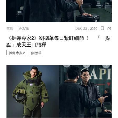
｜
電影
MOVIE
DEC 23 , 2020
《拆彈專家2》劉德華每日緊盯細節 ！ 「一點
點」成天王口頭禪
拆彈專家2
劉德華