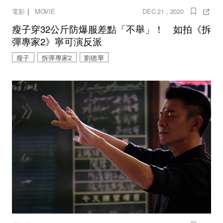
｜
電影
MOVIE
DEC 21 , 2020
瘦子穿32公斤防爆服差點「不舉」！ 如拍《拆
彈專家2》寧可演反派
瘦子
拆彈專家2
劉德華