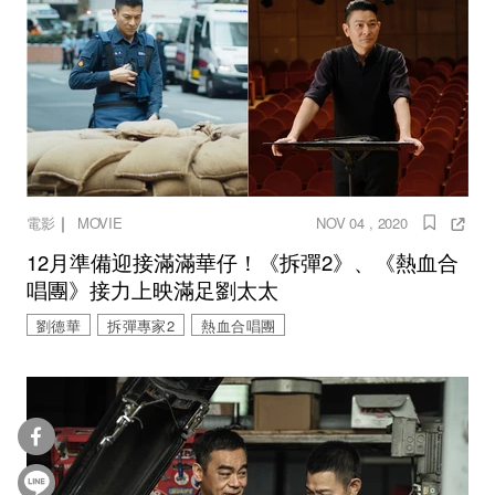
｜
電影
MOVIE
NOV 04 , 2020
12月準備迎接滿滿華仔！《拆彈2》、《熱血合
唱團》接力上映滿足劉太太
劉德華
拆彈專家2
熱血合唱團