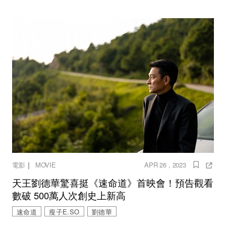
｜
電影
MOVIE
APR 26 , 2023
天王劉德華驚喜挺《速命道》首映會！預告觀看
數破 500萬人次創史上新高
速命道
瘦子E.SO
劉德華