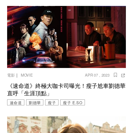
｜
電影
MOVIE
APR 07 , 2023
《速命道》終極大咖卡司曝光！瘦子尬車劉德華
直呼「生涯頂點」
速命道
劉德華
瘦子
瘦子 E.SO