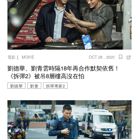
｜
電影
MOVIE
OCT 28 , 2020
劉德華、劉青雲時隔18年再合作默契依舊！
《拆彈2》被吊8層樓高沒在怕
劉德華
劉妻
拆彈專家2