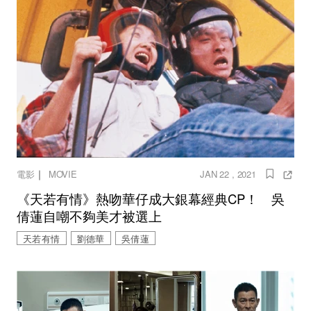
｜
電影
MOVIE
JAN 22 , 2021
《天若有情》熱吻華仔成大銀幕經典CP！ 吳
倩蓮自嘲不夠美才被選上
天若有情
劉德華
吳倩蓮