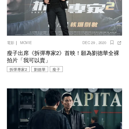
｜
電影
MOVIE
DEC 29 , 2020
瘦子出席《拆彈專家2》首映！願為劉德華全裸
拍片「我可以賣」
拆彈專家2
劉德華
瘦子