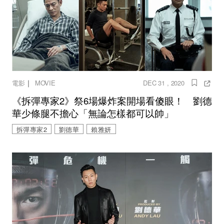
｜
電影
MOVIE
DEC 31 , 2020
《拆彈專家2》祭6場爆炸案開場看傻眼！ 劉德
華少條腿不擔心「無論怎樣都可以帥」
拆彈專家2
劉德華
賴雅妍