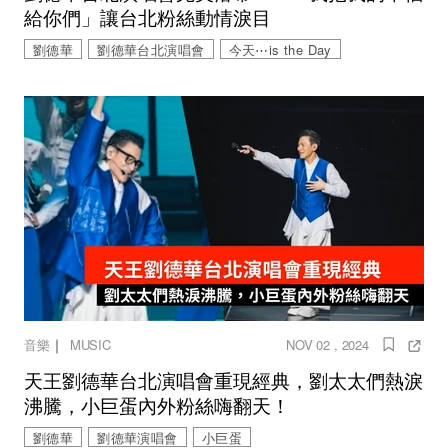
給你們」讓台北粉絲動情淚目
劉德華
劉德華台北演唱會
今天⋯is the Day
｜
音樂
MUSIC
NOV 02 , 2024
天王劉德華台北演唱會重現經典，劉太太們熱淚
沸騰，小巨蛋內外粉絲嗨翻天！
劉德華
劉德華演唱會
小巨蛋