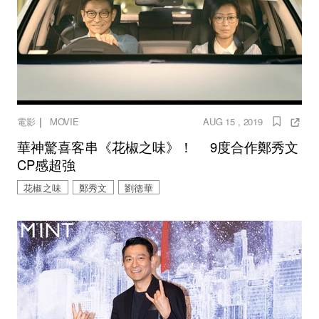
｜
電影
MOVIE
AUG 15 , 2019
華神驚喜客串《花椒之味》！ 9度合作鄭秀文
CP感超強
花椒之味
鄭秀文
劉德華