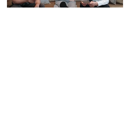
｜
電影
MOVIE
JUL 07 , 2019
天王劉德華心疼粉絲 《掃毒2》映前見面會再
加場！
掃毒2 天地對決
劉德華