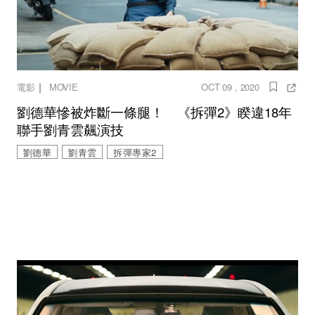
｜
電影
MOVIE
OCT 09 , 2020
劉德華慘被炸斷一條腿！ 《拆彈2》睽違18年
聯手劉青雲飆演技
劉德華
劉青雲
拆彈專家2