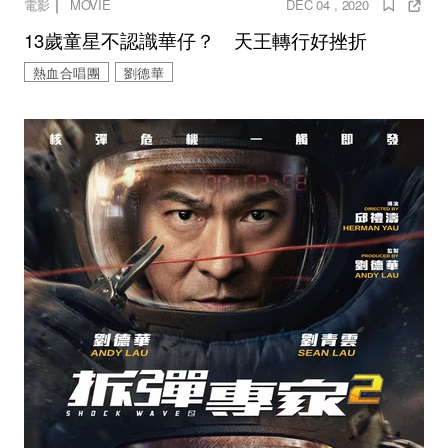
｜
電影
MOVIE
DEC 04 , 2020
13歲童星不認識華仔？ 天王轉行好挫折
熱血合唱團
劉德華