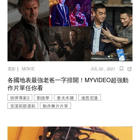
｜
電影
MOVIE
JUL 02 , 2021
各國地表最強老爸一字排開！MYVIDEO超強動
作片單任你看
拆彈專家2
劉德華
妻夫木聰
連恩尼遜
安潔莉那裘莉
動作爽片片單