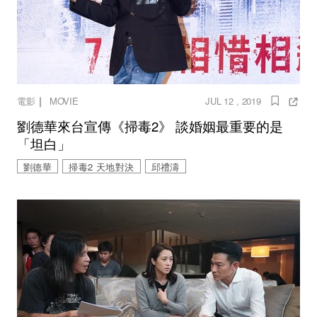
｜
電影
MOVIE
JUL 12 , 2019
劉德華來台宣傳《掃毒2》 談婚姻最重要的是
「坦白」
劉德華
掃毒2 天地對決
邱禮濤