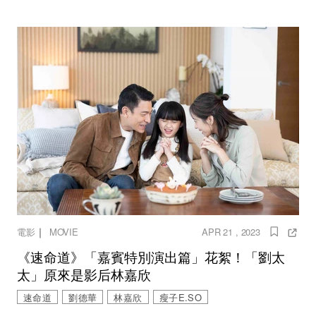
｜
電影
MOVIE
APR 21 , 2023
《速命道》「嘉賓特別演出篇」花絮！「劉太
太」原來是影后林嘉欣
速命道
劉德華
林嘉欣
瘦子E.SO