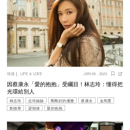
｜
情感
LIFE & LOVE
JAN 06 , 2023
因蔡康永「愛的抱抱」受矚目！林志玲：懂得把
光環給別人
林志玲
志玲姊姊
剛剛好的優雅
蔡康永
金馬獎
劉德華
梁朝偉
愛的抱抱