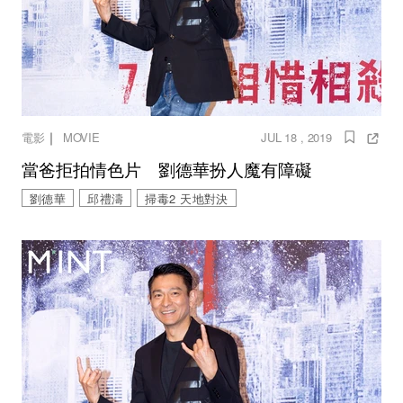
｜
電影
MOVIE
JUL 18 , 2019
當爸拒拍情色片 劉德華扮人魔有障礙
劉德華
邱禮濤
掃毒2 天地對決