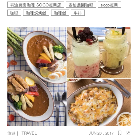
泰迪農園咖哩‭ ‬SOGO復興店
泰迪農園咖哩‭
sogo復興
咖哩
咖哩焗烤飯
咖哩飯
牛排
｜
旅遊
TRAVEL
JUN 20 , 2017