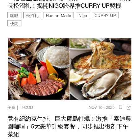
長松沼礼！揭開NIGO跨界推CURRY UP契機
咖哩
松沼礼
Human Made
Nigo
CURRY UP
快閃
｜
美食
FOOD
NOV 10 , 2020
竟有紐約克牛排、巨大廣島牡蠣！激推「泰迪農
園咖哩」5大豪華升級套餐，同步推出復刻下午
茶組