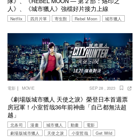
隊》、《REBEL MOON — 第 2 部：烙印之
人》、《城市獵人》強檔好片接力上線
Netflix
四月片單
寄生獸
Rebel Moon
城市獵人
｜
電影
MOVIE
SEP 28 , 2023
《劇場版城市獵人 天使之淚》榮登日本首週票
房冠軍！小室哲哉36年前神曲「自己都無法超
越」
北条司
漫畫
城市獵人
動畫
電影
劇場版城市獵人
天使之淚
小室哲哉
Get Wild