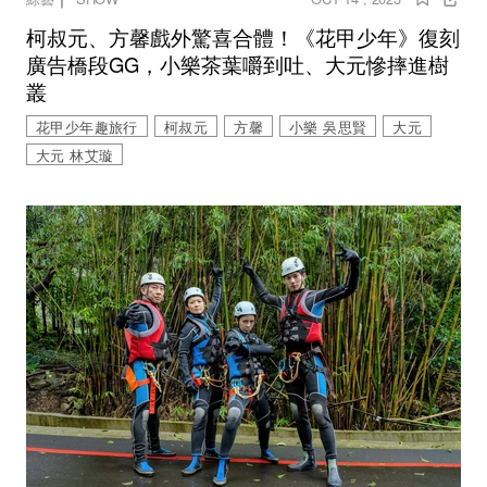
柯叔元、方馨戲外驚喜合體！《花甲少年》復刻
廣告橋段GG，小樂茶葉嚼到吐、大元慘摔進樹
叢
花甲少年趣旅行
柯叔元
方馨
小樂 吳思賢
大元
大元 林艾璇