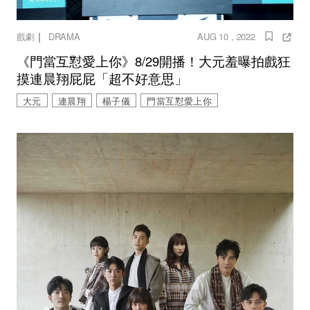
｜
戲劇
DRAMA
AUG 10 , 2022
《門當互懟愛上你》8/29開播！大元羞曝拍戲狂
摸連晨翔屁屁「超不好意思」
大元
連晨翔
楊子儀
門當互懟愛上你