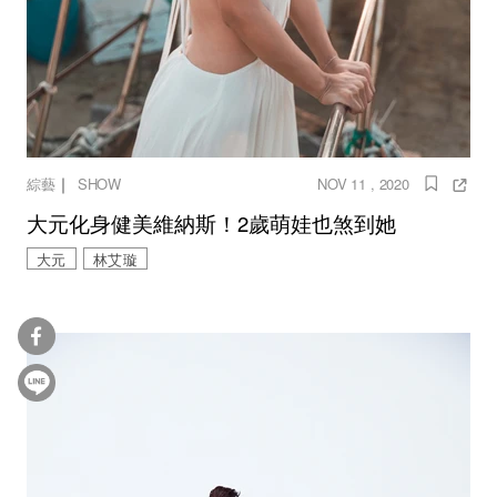
｜
綜藝
SHOW
NOV 11 , 2020
大元化身健美維納斯！2歲萌娃也煞到她
大元
林艾璇