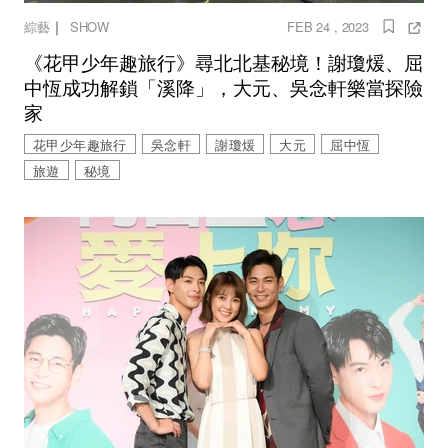
｜
綜藝
SHOW
FEB 24 , 2023
《花甲少年趣旅行》尋北北基秘境！謝瓊煖、屈
中恆成功解鎖「溪降」，大元、吳念軒樂當探險
家
花甲少年趣旅行
吳念軒
謝瓊煖
大元
屈中恆
旅遊
秘境