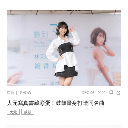
｜
綜藝
SHOW
DEC 06 , 2020
大元寫真書藏彩蛋！鼓鼓量身打造同名曲
大元
鼓鼓