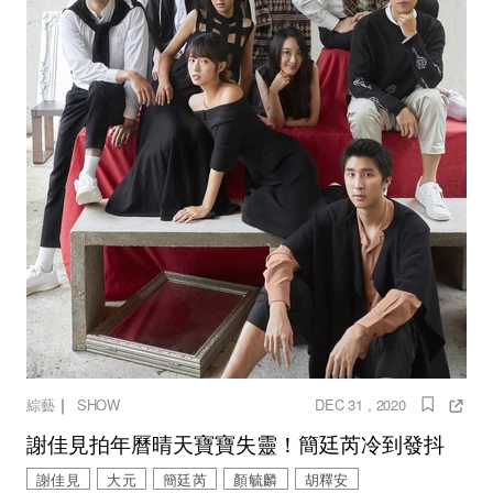
｜
綜藝
SHOW
DEC 31 , 2020
謝佳見拍年曆晴天寶寶失靈！簡廷芮冷到發抖
謝佳見
大元
簡廷芮
顏毓麟
胡釋安