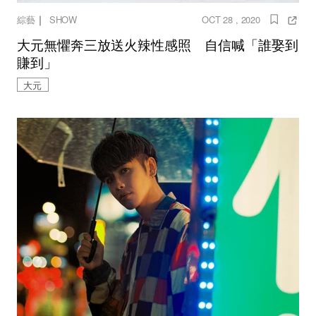
｜
綜藝
SHOW
OCT 28 , 2020
大元無懼奔三放送火辣性感照 自信喊「誰娶到
賺到」
大元