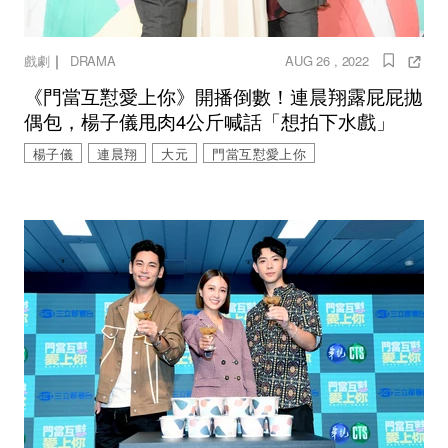
｜
戲劇
DRAMA
AUG 26 , 2022
《門當互懟愛上你》開播倒數！連晨翔露屁屁拋
偶包，楊子儀甩肉4公斤喊話「想拍下水戲」
楊子儀
連晨翔
大元
門當互懟愛上你