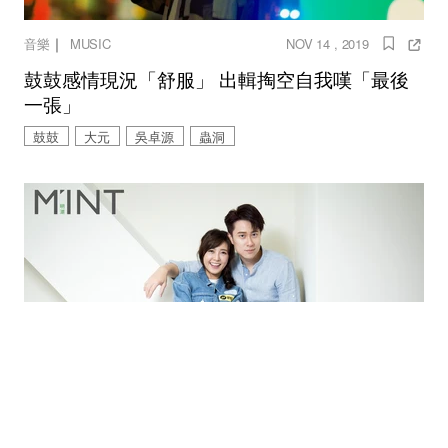
｜
音樂
MUSIC
NOV 14 , 2019
鼓鼓感情現況「舒服」 出輯掏空自我嘆「最後
一張」
鼓鼓
大元
吳卓源
蟲洞