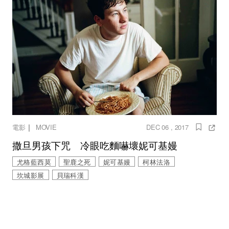
｜
電影
MOVIE
DEC 06 , 2017
撒旦男孩下咒 冷眼吃麵嚇壞妮可基嫚
尤格藍西莫
聖鹿之死
妮可基嫚
柯林法洛
坎城影展
貝瑞科漢