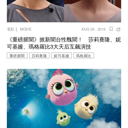
｜
電影
MOVIE
AUG 29 , 2019
《重磅腥聞》掀新聞台性醜聞！ 莎莉賽隆、妮
可基嫚、瑪格羅比3大天后互飆演技
重磅腥聞
莎莉賽隆
妮可基嫚
瑪格羅比