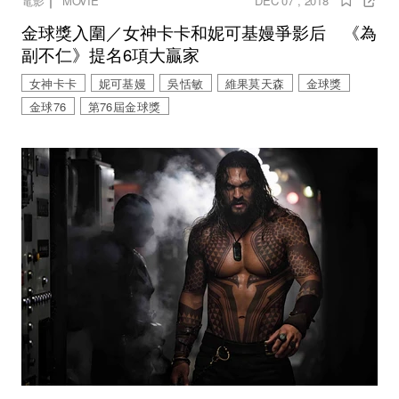
｜
電影
MOVIE
DEC 07 , 2018
金球獎入圍／女神卡卡和妮可基嫚爭影后 《為
副不仁》提名6項大贏家
女神卡卡
妮可基嫚
吳恬敏
維果莫天森
金球獎
金球76
第76屆金球獎