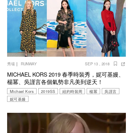
｜
秀場
RUNWAY
SEP 13 , 2018
MICHAEL KORS 2019 春季時裝秀，妮可基嫚、
楊冪、吳謹言各個氣勢非凡美到逆天！
Michael Kors
2019SS
紐約時裝周
楊冪
吳謹言
妮可基嫚