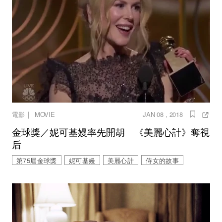
｜
電影
MOVIE
JAN 08 , 2018
金球獎／妮可基嫚率先開胡 《美麗心計》奪視
后
第75屆金球獎
妮可基嫚
美麗心計
侍女的故事