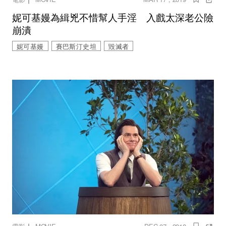
妮可基嫚為緝兇不惜幫人手淫 入戲太深老公險
崩潰
妮可基嫚
賽巴斯汀史坦
毀滅者