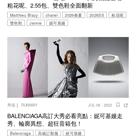
粗花呢、2.55包、雙色鞋全面翻新
Matthieu Blazy
chanel
2026春夏
2026SS
粗花呢
雙色鞋
Jennie
妮可基嫚
｜
秀場
RUNWAY
JUL 08 , 2022
BALENCIAGA高訂大秀必看亮點：妮可基嫚走
秀、輪廓異想、超狂音箱包！
Balenciaga
高級訂製服
妮可基嫚