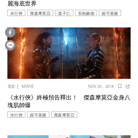
麗海底世界
水行俠
傑森摩莫亞
溫子仁
安柏赫德
妮可基嫚
｜
電影
MOVIE
NOV 20 , 2018
《水行俠》終極預告釋出！ 傑森摩莫亞金身八
塊肌帥爆
水行俠
妮可基嫚
傑森摩莫亞