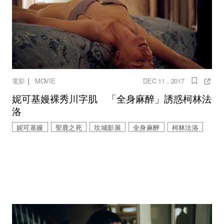
｜
電影
MOVIE
DEC 11 , 2017
妮可基嫚裸秀川字肌 「全身麻醉」誘惑柯林法
洛
妮可基嫚
聖鹿之死
坎城影展
全身麻醉
柯林法洛