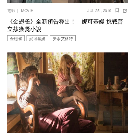
｜
電影
MOVIE
JUL 25 , 2019
《金翅雀》全新預告釋出！ 妮可基嫚 挑戰普
立茲獲獎小說
金翅雀
妮可基嫚
安索艾格特