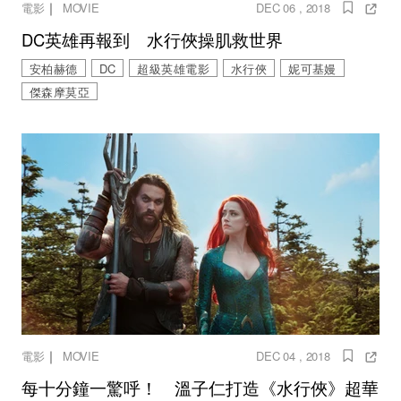
｜
電影
MOVIE
DEC 06 , 2018
DC英雄再報到 水行俠操肌救世界
安柏赫德
DC
超級英雄電影
水行俠
妮可基嫚
傑森摩莫亞
｜
電影
MOVIE
DEC 04 , 2018
每十分鐘一驚呼！ 溫子仁打造《水行俠》超華