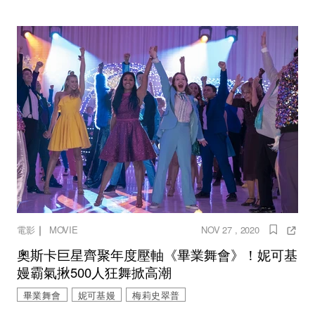
｜
電影
MOVIE
NOV 27 , 2020
奧斯卡巨星齊聚年度壓軸《畢業舞會》！妮可基
嫚霸氣揪500人狂舞掀高潮
畢業舞會
妮可基嫚
梅莉史翠普