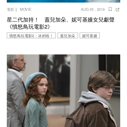
｜
電影
MOVIE
AUG 05 , 2019
星二代加持！ 蓋兒加朵、妮可基嫚女兒獻聲
《憤怒鳥玩電影2》
憤怒鳥玩電影2：冰的啦！
蓋兒加朵
妮可基嫚