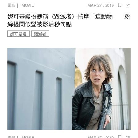
｜
電影
MOVIE
MAR 27 , 2019
妮可基嫚扮醜演《毀滅者》揣摩「這動物」 粉
絲提問假髮被影后秒句點
妮可基嫚
毀滅者
｜
電影
MOVIE
MAR 17 , 2019