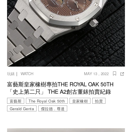
｜
玩錶
WATCH
MAY 13 , 2022
富藝斯皇家橡樹專拍THE ROYAL OAK 50TH
「史上第二只」 THE A2創古董錶拍賣紀錄
富藝斯
The Royal Oak 50th
皇家橡樹
拍賣
Gerald Genta
傑拉德．尊達