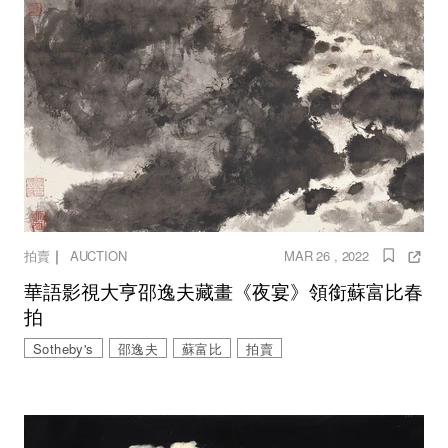
｜
拍賣
AUCTION
MAR 26 , 2022
華語影視大亨邵逸夫藏畫《夜宴》領銜蘇富比春
拍
Sotheby's
邵逸夫
蘇富比
拍賣