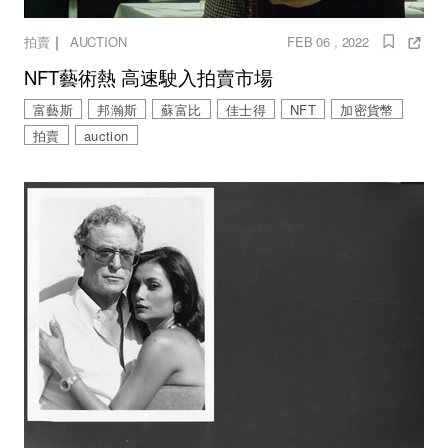
｜
拍賣
AUCTION
FEB 06 , 2022
NFT藝術熱 高速駛入拍賣市場
富藝斯
邦瀚斯
蘇富比
佳士得
NFT
加密貨幣
拍賣
auction