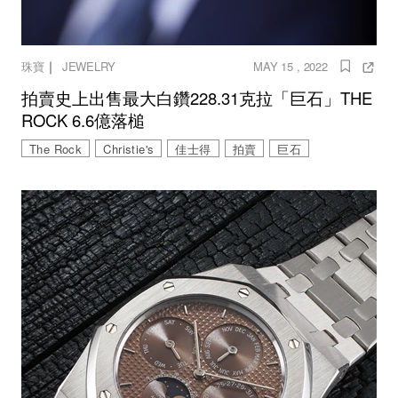
｜
珠寶
JEWELRY
MAY 15 , 2022
拍賣史上出售最大白鑽228.31克拉「巨石」THE
ROCK 6.6億落槌
The Rock
Christie's
佳士得
拍賣
巨石