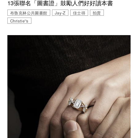
13張聯名「圖書證」鼓勵人們好好讀本書
布魯克林公共圖書館
Jay-Z
佳士得
拍賣
Christie''s