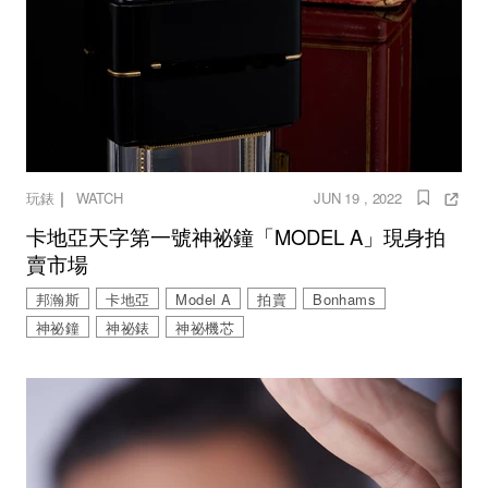
｜
玩錶
WATCH
JUN 19 , 2022
卡地亞天字第一號神祕鐘「MODEL A」現身拍
賣市場
邦瀚斯
卡地亞
Model A
拍賣
Bonhams
神祕鐘
神祕錶
神祕機芯