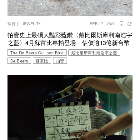
｜
珠寶
JEWELRY
FEB 17 , 2022
拍賣史上最碩大豔彩藍鑽〈戴比爾斯庫利南浩宇
之藍〉4月蘇富比專拍登場 估價逾13億新台幣
The De Beers Cullinan Blue
戴比爾斯庫利南浩宇之藍
De Beers
蘇富比
拍賣