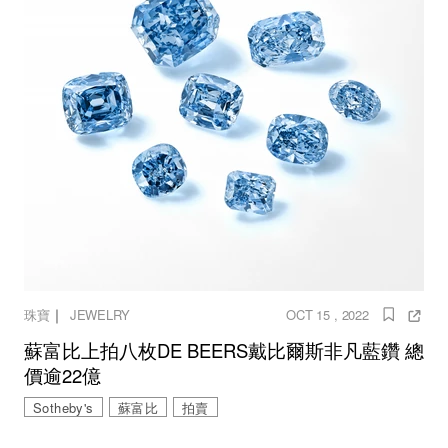
｜
珠寶
JEWELRY
OCT 15 , 2022
蘇富比上拍八枚DE BEERS戴比爾斯非凡藍鑽 總
價逾22億
Sotheby's
蘇富比
拍賣