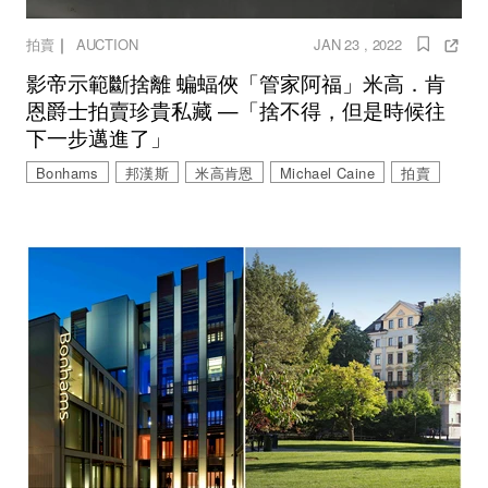
｜
拍賣
AUCTION
JAN 23 , 2022
影帝示範斷捨離 蝙蝠俠「管家阿福」米高．肯
恩爵士拍賣珍貴私藏 —「捨不得，但是時候往
下一步邁進了」
Bonhams
邦漢斯
米高肯恩
Michael Caine
拍賣