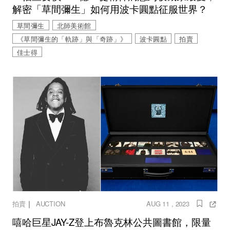
解密「草間彌生」如何用波卡圓點征服世界？
草間彌生
北師美術館
《草間彌生的「軌跡」與「奇跡」》
波卡圓點
拍賣
佳士得
｜
拍賣
AUCTION
AUG 11 , 2023
嘻哈巨星JAY-Z登上布魯克林公共圖書館，限量