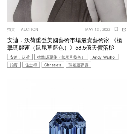
｜
拍賣
AUCTION
MAY 12 , 2022
安迪．沃荷重登美國藝術市場最貴藝術家 《槍
擊瑪麗蓮（鼠尾草藍色）》58.5億天價落槌
安迪．沃荷
槍擊瑪麗蓮（鼠尾草藍色）
Andy Warhol
拍賣
佳士得
Christie's
瑪麗蓮夢露