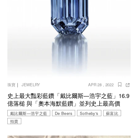
｜
珠寶
JEWELRY
APR 28 , 2022
史上最大豔彩藍鑽「戴比爾斯—浩宇之藍」16.9
億落槌 與「奧本海默藍鑽」並列史上最高價
戴比爾斯—浩宇之藍
De Beers
Sotheby's
蘇富比
拍賣