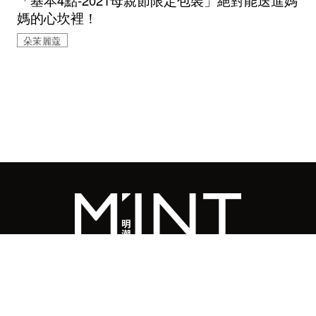
「基本4點-2021母親節限定包裝」絕對能送進媽
媽的心坎裡！
朵茉麗蔻
© 2026 MINGWEEKLY ALL RIGHTS RESERVED.
明周國際岀版有限公司版權所有
訂閱明潮M’INT電子報