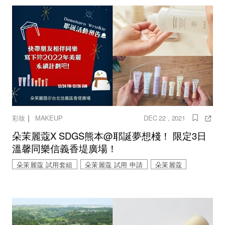
｜
彩妝
MAKEUP
DEC 22 , 2021
朵茉麗蔻X SDGS熊本@耶誕夢想棧！ 限定3日
溫馨同樂信義香堤廣場！
朵茉麗蔻 試用套組
朵茉麗蔻 試用 申請
朵茉麗蔻