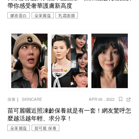
帶你感受奢華護膚新高度
膠原蛋白
朵茉麗蔻
乳霜面膜
｜
保養
SKINCARE
APR 06 , 2022
苗可麗曬近照凍齡保養就是有一套！網友驚呼怎
麼越活越年輕、求分享！
朵茉麗蔻
苗可麗 保養