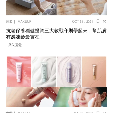
｜
彩妝
MAKEUP
OCT 31 , 2021
抗老保養穩健投資三大教戰守則學起來，幫肌膚
有感凍齡最實在！
朵茉麗蔻
｜
彩妝
MAKEUP
JUL 07 , 2021