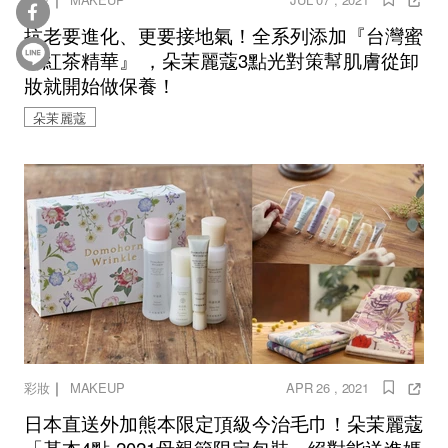
抗老要進化、更要接地氣！全系列添加『台灣蜜
香紅茶精華』 ，朵茉麗蔻3點光對策幫肌膚從卸
妝就開始做保養！
朵茉麗蔻
｜
彩妝
MAKEUP
APR 26 , 2021
日本直送外加熊本限定頂級今治毛巾！朵茉麗蔻