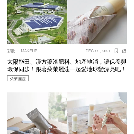
｜
彩妝
MAKEUP
DEC 11 , 2021
太陽能田、漢方藥渣肥料、地產地消，讓保養與
環保同步！跟著朵茉麗蔻一起愛地球變漂亮吧！
朵茉麗蔻