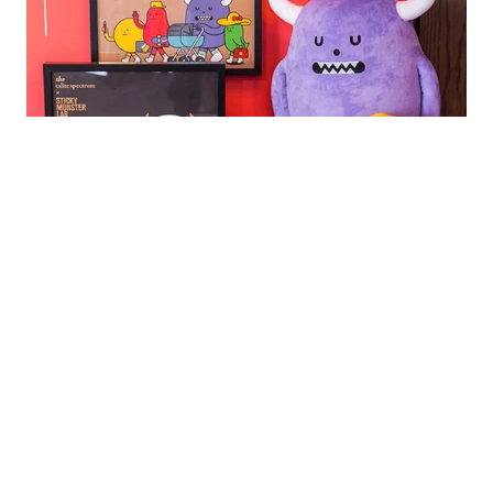
｜
美食
FOOD
SEP 23 , 2017
SML迷必收！誠品生活週年慶獨家聯名STICKY
MONSTER LAB滿額禮
誠品生活
週年慶
SML
Sticky Monster Lab
聯名商品