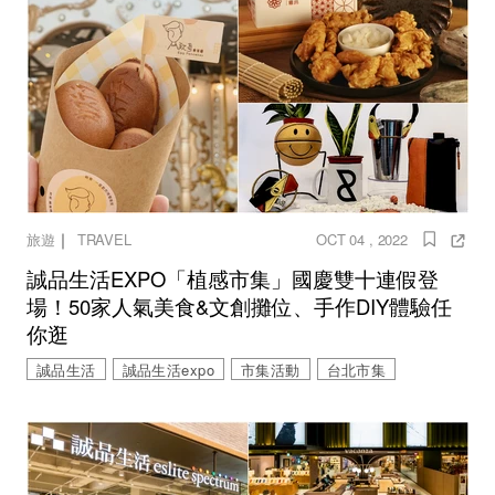
｜
旅遊
TRAVEL
OCT 04 , 2022
誠品生活EXPO「植感市集」國慶雙十連假登
場！50家人氣美食&文創攤位、手作DIY體驗任
你逛
誠品生活
誠品生活expo
市集活動
台北市集