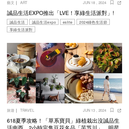
｜
藝文
ART
JUN 18 , 2024
誠品生活EXPO推出「LVE！享綠生活派對」!
誠品生活
誠品生活expo
eslite
2024綠色生活節
享綠生活派對
｜
旅遊
TRAVEL
JUN 13 , 2024
618夏季攻略！「草系寶貝」綠植栽出沒誠品生
活南西，2小時完售豆花名品「芋艿川」、明星