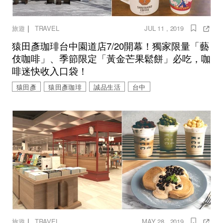
｜
旅遊
TRAVEL
JUL 11 , 2019
猿田彥珈琲台中園道店7/20開幕！獨家限量「藝
伎咖啡」、季節限定「黃金芒果鬆餅」必吃，咖
啡迷快收入口袋！
猿田彥
猿田彥珈琲
誠品生活
台中
｜
旅遊
TRAVEL
MAY 28 , 2019