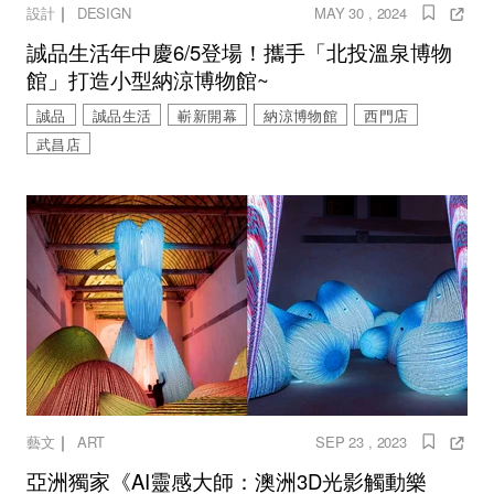
｜
設計
DESIGN
MAY 30 , 2024
誠品生活年中慶6/5登場！攜手「北投溫泉博物
館」打造小型納涼博物館~
誠品
誠品生活
嶄新開幕
納涼博物館
西門店
武昌店
｜
藝文
ART
SEP 23 , 2023
亞洲獨家《AI靈感大師：澳洲3D光影觸動樂