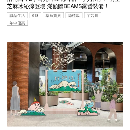
芝麻冰沁涼登場 滿額贈BEAMS露營裝備！
誠品生活
618
草系寶貝
綠植栽
芋艿川
年中優惠