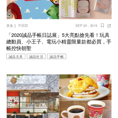
｜
美食
FOOD
SEP 20 , 2019
「2020誠品手帳日誌展」5大亮點搶先看！玩具
總動員、小王子、電玩小精靈限量款都必買，手
帳控快朝聖
誠品文具
誠品生活
誠品手帳