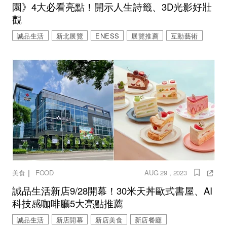
園》4大必看亮點！開示人生詩籤、3D光影好壯
觀
誠品生活
新北展覽
ENESS
展覽推薦
互動藝術
｜
美食
FOOD
AUG 29 , 2023
誠品生活新店9/28開幕！30米天丼歐式書屋、AI
科技感咖啡廳5大亮點推薦
誠品生活
新店開幕
新店美食
新店餐廳