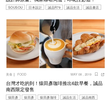
SOUSOU
日本設計
誠品R79
誠品生活
誠品書店
｜
美食
FOOD
MAY 08 , 2019
台灣才吃的到！猿田彥珈琲推出6款早餐，誠品
南西限定發售
猿田彥
猿田彥
猿田彥珈琲
誠品生活
誠品南西