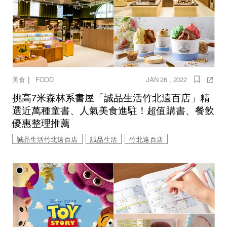
｜
美食
FOOD
JAN 26 , 2022
挑高7米森林系書屋「誠品生活竹北遠百店」精
選近萬種童書、人氣美食進駐！超值購書、餐飲
優惠整理推薦
誠品生活竹北遠百店
誠品生活
竹北遠百店