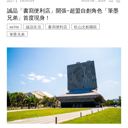
｜
設計
DESIGN
AUG 08 , 2024
誠品「書寫便利店」開張~超盟自創角色「筆墨
兄弟」首度現身！
eslite
誠品生活
書寫便利店
松山文創園區
筆墨兄弟