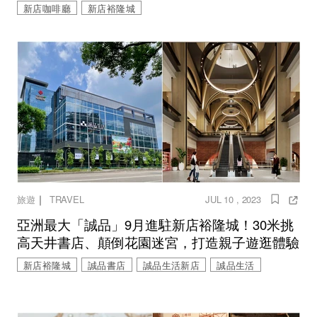
新店咖啡廳
新店裕隆城
｜
旅遊
TRAVEL
JUL 10 , 2023
亞洲最大「誠品」9月進駐新店裕隆城！30米挑
高天井書店、顛倒花園迷宮，打造親子遊逛體驗
新店裕隆城
誠品書店
誠品生活新店
誠品生活