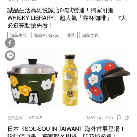
誠品生活高雄悦誠店6/5試營運！獨家引進
WHISKY LIBRARY、超人氣「靠杯咖啡」⋯7大
必逛亮點搶先看！
誠品生活
誠品生活expo
誠品
誠品文具
｜
空間品味
SPACE
MAY 14 , 2019
日本《SOU‧SOU IN TAIWAN》海外首展登場！
設計師原畫、獨家聯名周邊，印花控必追！