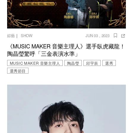
｜
綜藝
SHOW
JUN 03 , 2023
《MUSIC MAKER 音樂主理人》選手臥虎藏龍！
陶晶瑩驚呼「三金表演水準」
MUSIC MAKER 音樂主理人
陶晶瑩
邱宇辰
選秀
選秀節目