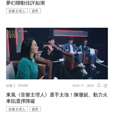
夢幻聯動佳評如潮
音樂主理人
選秀
｜
綜藝
SHOW
AUG 17 , 2023
東風《音樂主理人》選手太強！陳珊妮、動力火
車陷選擇障礙
音樂主理人
選秀