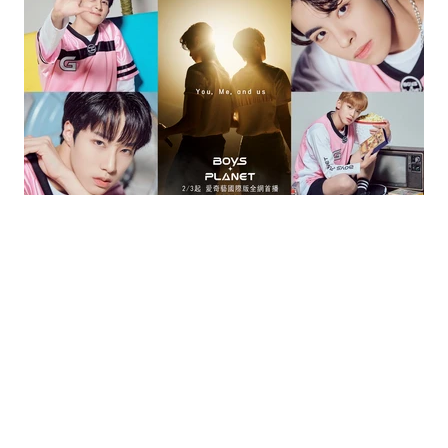
｜
名人
CELEBRITY
FEB 02 , 2023
台灣男孩赴韓選秀拚出道！《BOYS PLANET》
驚見《原子少年》 海王星成員
BOYS PLANET
選秀
選秀節目
原子少年
海王星