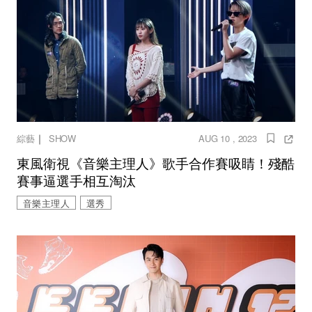
｜
綜藝
SHOW
AUG 10 , 2023
東風衛視《音樂主理人》歌手合作賽吸睛！殘酷
賽事逼選手相互淘汰
音樂主理人
選秀