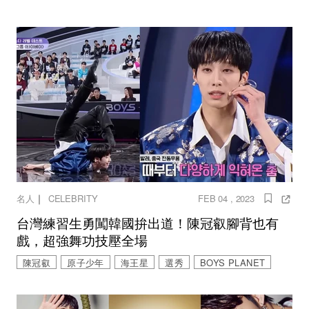
｜
名人
CELEBRITY
FEB 04 , 2023
台灣練習生勇闖韓國拚出道！陳冠叡腳背也有
戲，超強舞功技壓全場
陳冠叡
原子少年
海王星
選秀
BOYS PLANET