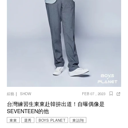
｜
綜藝
SHOW
FEB 07 , 2023
台灣練習生東東赴韓拚出道！自曝偶像是
SEVENTEEN的他
東東
選秀
BOYS PLANET
東詰翔