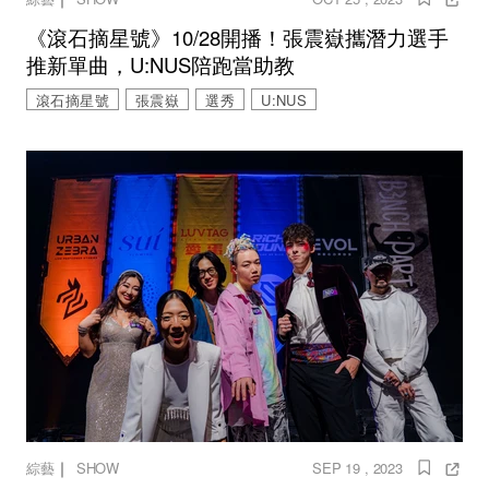
《滾石摘星號》10/28開播！張震嶽攜潛力選手
推新單曲，U:NUS陪跑當助教
滾石摘星號
張震嶽
選秀
U:NUS
｜
綜藝
SHOW
SEP 19 , 2023