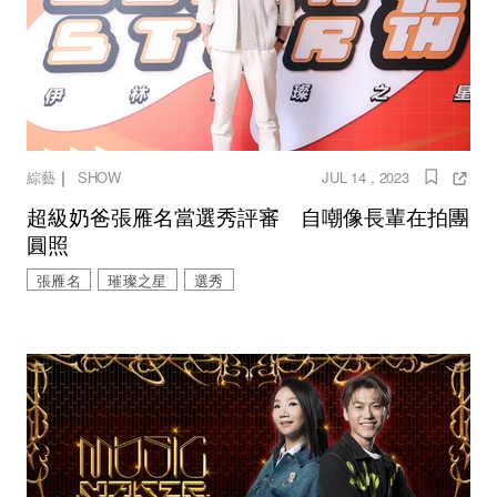
｜
綜藝
SHOW
JUL 14 , 2023
超級奶爸張雁名當選秀評審 自嘲像長輩在拍團
圓照
張雁名
璀璨之星
選秀