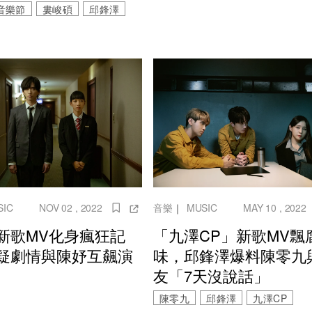
音樂節
婁峻碩
邱鋒澤
SIC
NOV 02 , 2022
音樂
｜
MUSIC
MAY 10 , 2022
新歌MV化身瘋狂記
「九澤CP」新歌MV飄
疑劇情與陳妤互飆演
味，邱鋒澤爆料陳零九
友「7天沒說話」
陳零九
邱鋒澤
九澤CP