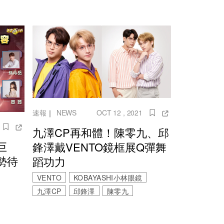
速報
｜
NEWS
OCT 12 , 2021
九澤CP再和體！陳零九、邱
巨
鋒澤戴VENTO鏡框展Q彈舞
勢待
蹈功力
VENTO
KOBAYASHI小林眼鏡
九澤CP
邱鋒澤
陳零九