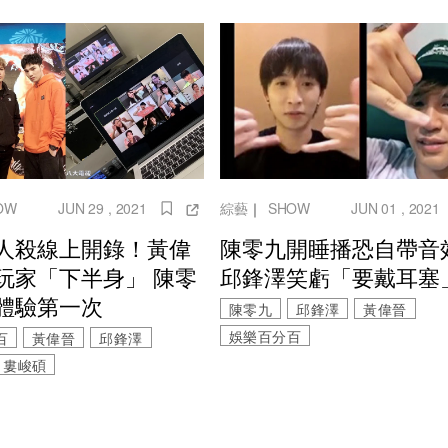
OW
JUN 29 , 2021
綜藝
｜
SHOW
JUN 01 , 2021
人殺線上開錄！黃偉
陳零九開睡播恐自帶音
玩家「下半身」 陳零
邱鋒澤笑虧「要戴耳塞
體驗第一次
陳零九
邱鋒澤
黃偉晉
娛樂百分百
百
黃偉晉
邱鋒澤
婁峻碩