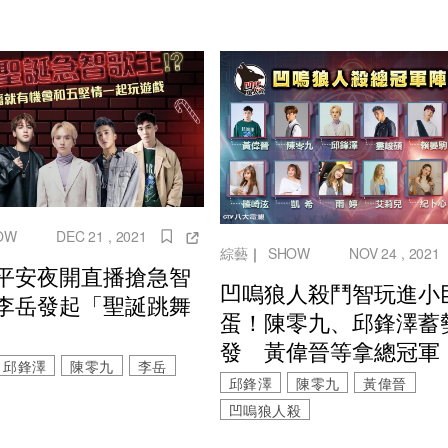
OW
DEC 21 , 2021
綜藝
｜
SHOW
NOV 24 , 2021
平安夜開直播搶急智
凹嗚狼人殺鬥智玩進小
李岳發起「聖誕跳舞
蛋！陳零九、邱鋒澤蓄
發 黃偉晉等拿總冠軍
邱鋒澤
陳零九
李岳
邱鋒澤
陳零九
黃偉晉
凹嗚狼人殺