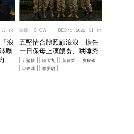
綜藝
｜
SHOW
DEC 15 , 2022
藏「浪
五堅情合體照顧浪浪，擔任
鋒澤曝
一日保母上演餵食、哄睡秀
約
五堅情
陳零九
黃偉晉
婁峻碩
邱鋒澤
賴晏駒