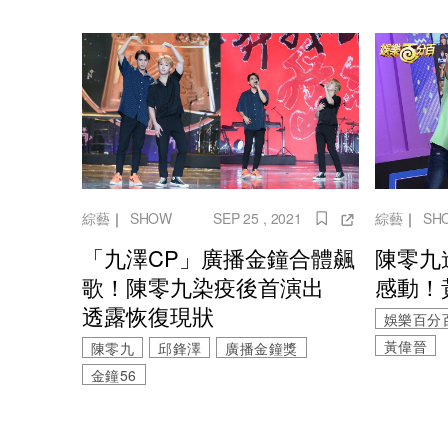
綜藝
｜
SHOW
SEP 25 , 2021
綜藝
｜
SH
「九澤CP」廣播金鐘合體飆
陳零九
歌！陳零九染疫後首演出
感動！
透露恢復現狀
娛樂百分
黃偉晉
陳零九
邱鋒澤
廣播金鐘獎
金鐘56