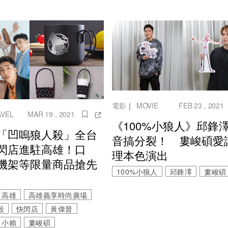
電影
｜
MOVIE
FEB 23 , 2021
AVEL
MAR 19 , 2021
《100%小狼人》邱鋒
「凹嗚狼人殺」全台
音搞分裂！ 婁峻碩愛
閃店進駐高雄！口
理本色演出
機架等限量商品搶先
100%小狼人
邱鋒澤
婁峻碩
高雄
高雄義享時尚廣場
殺
快閃店
黃偉晉
小賴
婁峻碩