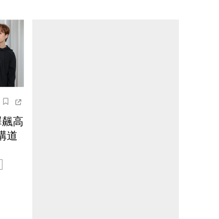
澤飆高
講道