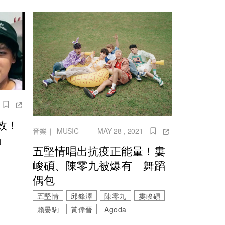
效！
音樂
｜
MUSIC
MAY 28 , 2021
」
五堅情唱出抗疫正能量！婁
峻碩、陳零九被爆有「舞蹈
偶包」
五堅情
邱鋒澤
陳零九
婁峻碩
賴晏駒
黃偉晉
Agoda