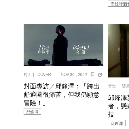
高雄啤酒
封面
｜
COVER
NOV 30 , 2022
封面專訪／邱鋒澤：「跨出
音樂
｜
MU
舒適圈很痛苦，但我仍願意
邱鋒澤
冒險！」
者，懸
邱鋒澤
技
邱鋒澤