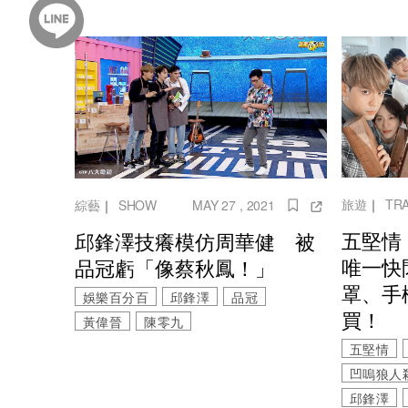
旅遊
｜
TR
綜藝
｜
SHOW
MAY 27 , 2021
五堅情
邱鋒澤技癢模仿周華健 被
唯一快
品冠虧「像蔡秋鳳！」
罩、手
娛樂百分百
邱鋒澤
品冠
買！
黃偉晉
陳零九
五堅情
凹嗚狼人
邱鋒澤