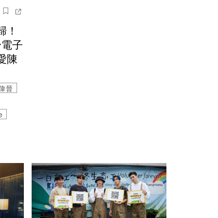
歸！
身電子
愛陳
偉晉
e