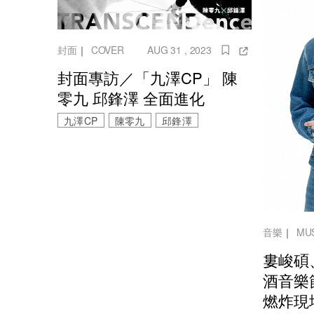
封面
｜
COVER
AUG 31 , 2023
封面專訪／「九澤CP」 陳
零九 邱鋒澤 全面進化
九澤CP
陳零九
邱鋒澤
音樂
｜
MU
婁峻碩
酒音樂
燃炸現