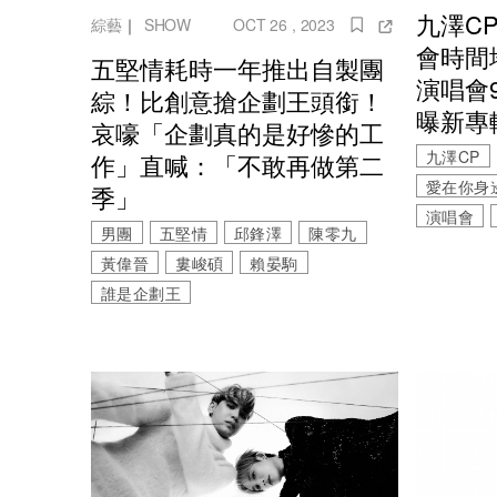
九澤C
綜藝
｜
SHOW
OCT 26 , 2023
會時間
五堅情耗時一年推出自製團
演唱會
綜！比創意搶企劃王頭銜！
曝新專
哀嚎「企劃真的是好慘的工
九澤CP
作」直喊：「不敢再做第二
愛在你身
季」
演唱會
男團
五堅情
邱鋒澤
陳零九
黃偉晉
婁峻碩
賴晏駒
誰是企劃王