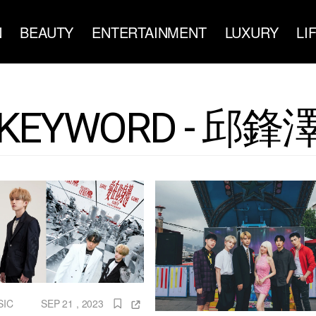
N
BEAUTY
ENTERTAINMENT
LUXURY
LI
KEYWORD - 邱鋒
SIC
SEP 21 , 2023