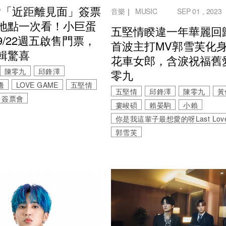
P「近距離見面」簽票
音樂
｜
MUSIC
SEP 01 , 2023
地點一次看！小巨蛋
五堅情睽違一年華麗回
9/22週五啟售門票，
首波主打MV郭雪芙化
輯驚喜
花車女郎，含淚祝福舊
陳零九
邱鋒澤
零九
邊
LOVE GAME
五堅情
五堅情
邱鋒澤
陳零九
黃
簽票會
婁峻碩
賴晏駒
小賴
你是我這輩子最想愛的呀Last Lov
郭雪芙