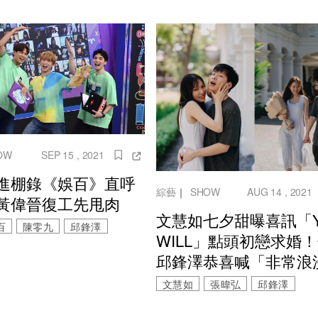
OW
SEP 15 , 2021
進棚錄《娛百》直呼
綜藝
｜
SHOW
AUG 14 , 2021
黃偉晉復工先甩肉
文慧如七夕甜曝喜訊「YE
百
陳零九
邱鋒澤
WILL」點頭初戀求婚
邱鋒澤恭喜喊「非常浪
文慧如
張暐弘
邱鋒澤