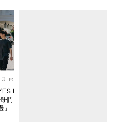
S I
！哥們
漫」