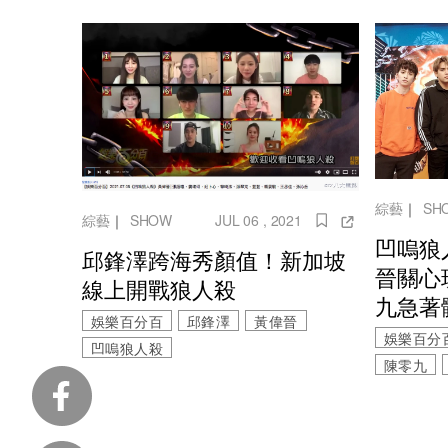
綜藝
｜
SH
綜藝
｜
SHOW
JUL 06 , 2021
凹嗚狼
邱鋒澤跨海秀顏值！新加坡
晉關心
線上開戰狼人殺
九急著
娛樂百分百
邱鋒澤
黃偉晉
娛樂百分
凹嗚狼人殺
陳零九