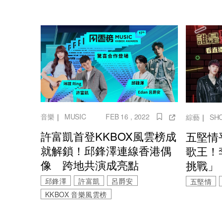
音樂
｜
MUSIC
FEB 16 , 2022
綜藝
｜
SH
許富凱首登KKBOX風雲榜成
五堅情
就解鎖！邱鋒澤連線香港偶
歌王！
像 跨地共演成亮點
挑戰」
邱鋒澤
許富凱
呂爵安
五堅情
KKBOX 音樂風雲榜