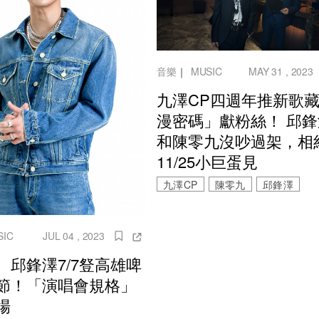
音樂
｜
MUSIC
MAY 31 , 2023
九澤CP四週年推新歌
漫密碼」獻粉絲！ 邱
和陳零九沒吵過架，相
11/25小巨蛋見
九澤CP
陳零九
邱鋒澤
SIC
JUL 04 , 2023
、邱鋒澤7/7豋高雄啤
節！「演唱會規格」
場