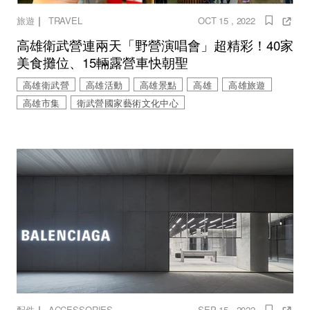
｜
旅遊
TRAVEL
OCT 15 , 2022
高雄衛武營連兩天「野營演唱會」超精彩！40家
美食攤位、15輛露營車快朝聖
高雄衛武營
高雄活動
高雄景點
高雄
高雄旅遊
高雄市集
衛武營國家藝術文化中心
｜
配件
ACCESSORIES
SEP 15 , 2022