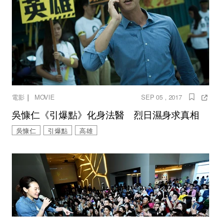
｜
電影
MOVIE
SEP 05 , 2017
吳慷仁《引爆點》化身法醫 烈日濕身求真相
吳慷仁
引爆點
高雄