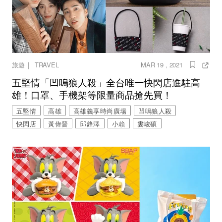
｜
旅遊
TRAVEL
MAR 19 , 2021
五堅情「凹嗚狼人殺」全台唯一快閃店進駐高
雄！口罩、手機架等限量商品搶先買！
五堅情
高雄
高雄義享時尚廣場
凹嗚狼人殺
快閃店
黃偉晉
邱鋒澤
小賴
婁峻碩