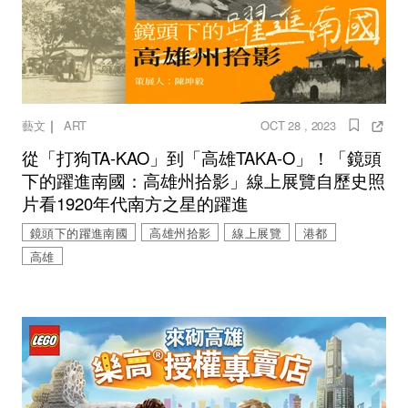
｜
藝文
ART
OCT 28 , 2023
從「打狗TA-KAO」到「高雄TAKA-O」！「鏡頭
下的躍進南國：高雄州拾影」線上展覽自歷史照
片看1920年代南方之星的躍進
鏡頭下的躍進南國
高雄州拾影
線上展覽
港都
高雄