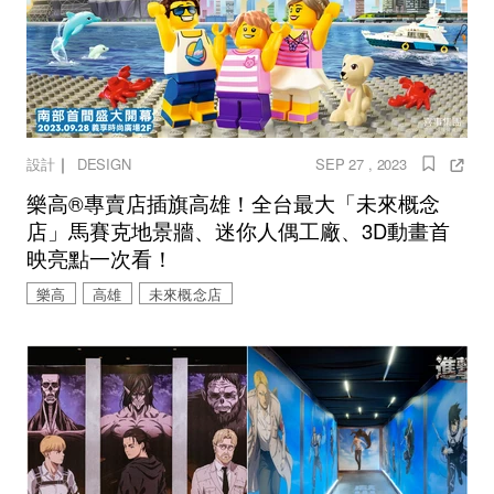
｜
設計
DESIGN
SEP 27 , 2023
樂高®專賣店插旗高雄！全台最大「未來概念
店」馬賽克地景牆、迷你人偶工廠、3D動畫首
映亮點一次看！
樂高
高雄
未來概念店