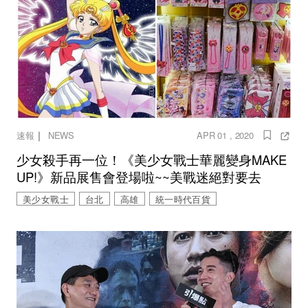
｜
速報
NEWS
APR 01 , 2020
少女殺手再一位！《美少女戰士華麗變身MAKE
UP!》新品展售會登場啦~~美戰迷絕對要去
美少女戰士
台北
高雄
統一時代百貨