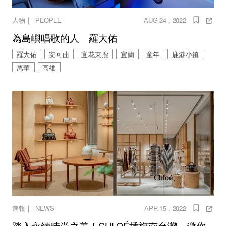
｜
人物
PEOPLE
AUG 24 , 2022
為島嶼唱歌的人 羅大佑
羅大佑
安可曲
宜花東鹿
宜蘭
童年
鹿港小鎮
萬華
高雄
｜
速報
NEWS
APR 15 , 2022