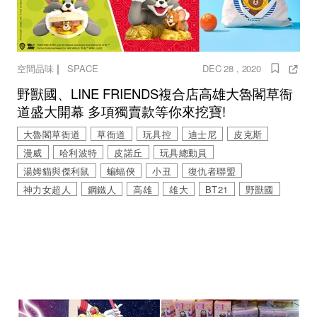
｜
空間品味
SPACE
DEC 28 , 2020
野獸國、LINE FRIENDS複合店高雄大魯閣草衙
道盛大開幕 多項獨賣款等你來挖寶!
大魯閣草衙道
草衙道
玩具控
迪士尼
皮克斯
漫威
哈利波特
皮諾丘
玩具總動員
湯姆貓與傑利鼠
蝙蝠俠
小丑
復仇者聯盟
神力女超人
鋼鐵人
高雄
雄大
BT21
野獸國