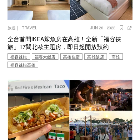
｜
旅遊
TRAVEL
JUN 26 , 2023
全台首間IKEA鯊魚房在高雄！全新「福容徠
旅」17間北歐主題房，即日起開放預約
福容徠旅
福容大飯店
高雄住宿
高雄飯店
高雄
福容徠旅高雄