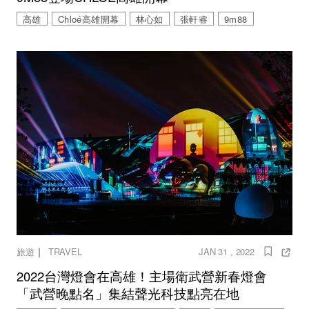
高雄
Chloé高雄開幕
林心如
張軒睿
9m88
｜
旅遊
TRAVEL
JAN 31 , 2022
2022台灣燈會在高雄！主場衛武營新春燈會
「武營晚點名」集結聲光科技點亮在地