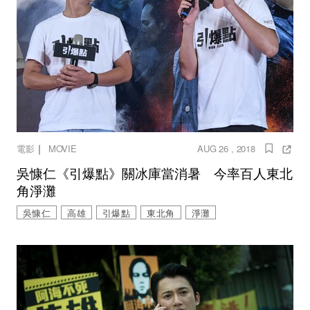
｜
電影
MOVIE
AUG 26 , 2018
吳慷仁《引爆點》關冰庫當消暑 今率百人東北
角淨灘
吳慷仁
高雄
引爆點
東北角
淨灘