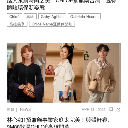
踏入永續時尚之美！CHLOÉ插旗南台灣，邀你
體驗環保新姿態
Chloé
高雄
Gaby Aghion
Gabriela Hearst
高雄義享
Chloé Nama運動休閒鞋
｜
速報
NEWS
APR 13 , 2022
林心如1招兼顧事業家庭太完美！與張軒睿、
9M88登場CHLOÉ高雄開幕