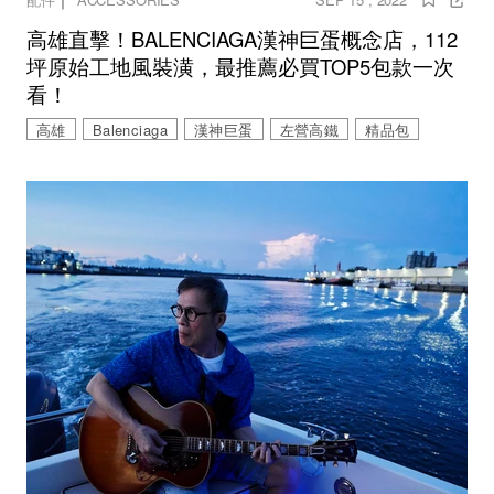
高雄直擊！BALENCIAGA漢神巨蛋概念店，112
坪原始工地風裝潢，最推薦必買TOP5包款一次
看！
高雄
Balenciaga
漢神巨蛋
左營高鐵
精品包