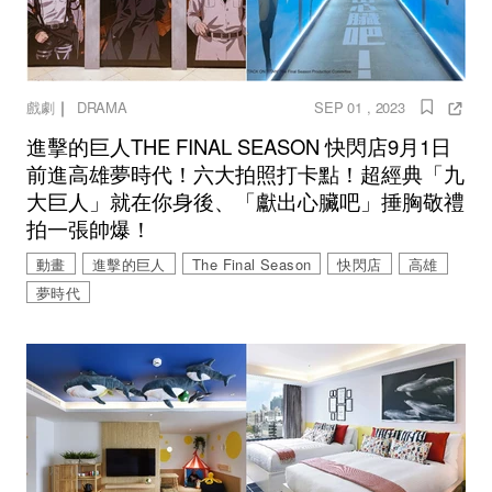
｜
戲劇
DRAMA
SEP 01 , 2023
進擊的巨人THE FINAL SEASON 快閃店9月1日
前進高雄夢時代！六大拍照打卡點！超經典「九
大巨人」就在你身後、「獻出心臟吧」捶胸敬禮
拍一張帥爆！
動畫
進擊的巨人
The Final Season
快閃店
高雄
夢時代