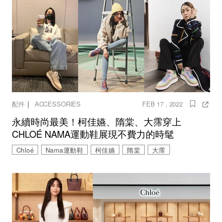
｜
配件
ACCESSORIES
FEB 17 , 2022
永續時尚最美！柯佳嬿、隋棠、大霈穿上
CHLOÉ NAMA運動鞋展現不費力的時髦
Chloé
Nama運動鞋
柯佳嬿
隋棠
大霈