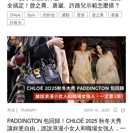
全搞定！曾之喬、唐崴、許路兒示範怎麼搭 ?
Chloé
Spin
托特包
通勤
度假
曾之喬
唐崴
許路兒
｜
秀場
RUNWAY
MAR 10 , 2025
PADDINGTON 包回歸！CHLOÉ 2025 秋冬大秀
讓妳更自由，誰說浪漫小女人和職場女強人，一