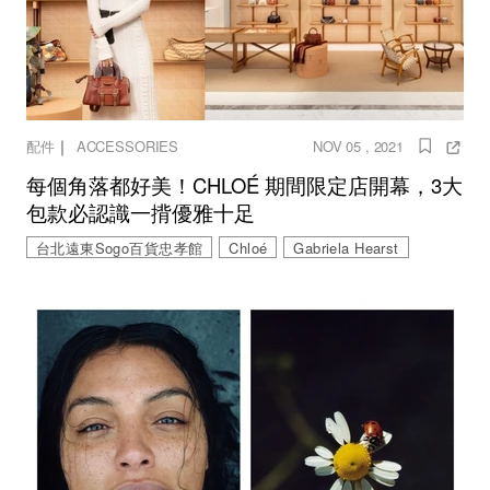
｜
配件
ACCESSORIES
NOV 05 , 2021
每個角落都好美！CHLOÉ 期間限定店開幕，3大
包款必認識一揹優雅十足
台北遠東Sogo百貨忠孝館
Chloé
Gabriela Hearst