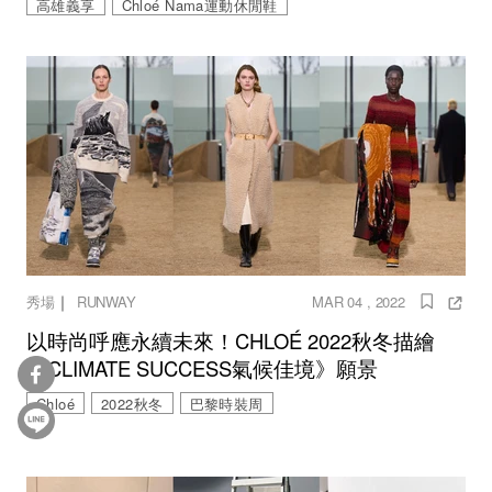
高雄義享
Chloé Nama運動休閒鞋
｜
秀場
RUNWAY
MAR 04 , 2022
以時尚呼應永續未來！CHLOÉ 2022秋冬描繪
《CLIMATE SUCCESS氣候佳境》願景
Chloé
2022秋冬
巴黎時裝周