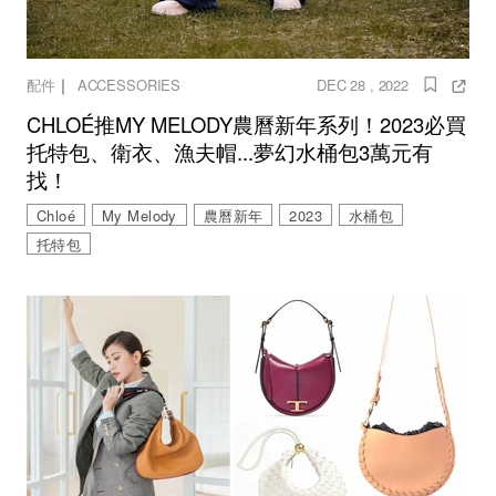
｜
配件
ACCESSORIES
DEC 28 , 2022
CHLOÉ推MY MELODY農曆新年系列！2023必買
托特包、衛衣、漁夫帽...夢幻水桶包3萬元有
找！
Chloé
My Melody
農曆新年
2023
水桶包
托特包