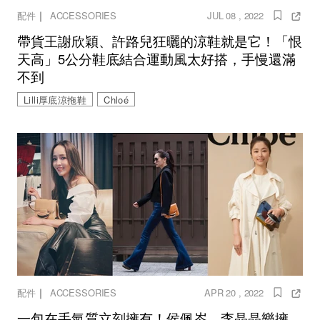
｜
配件
ACCESSORIES
JUL 08 , 2022
帶貨王謝欣穎、許路兒狂曬的涼鞋就是它！「恨
天高」5公分鞋底結合運動風太好搭，手慢還滿
不到
Lilli厚底涼拖鞋
Chloé
｜
配件
ACCESSORIES
APR 20 , 2022
一包在手氣質立刻擁有！侯佩岑、李晶晶樂擁