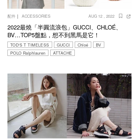
｜
配件
ACCESSORIES
AUG 12 , 2022
2022最燒「半圓流浪包」GUCCI、CHLOÉ、
BV…TOP5盤點，想不到黑馬是它！
TOD'S T TIMELESS
GUCCI
Chloé
BV
POLO Ralphlauren
ATTACHE