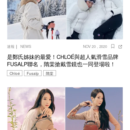
｜
速報
NEWS
NOV 20 , 2020
是鄭氏姊妹的最愛！CHLOÉ與超人氣滑雪品牌
FUSALP聯名，隋棠搶戴雪鏡也一同登場啦！
Chloé
Fusalp
隋棠