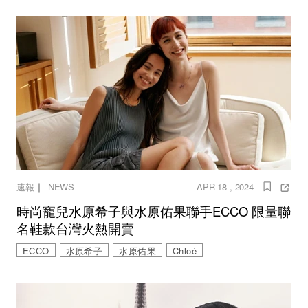
｜
速報
NEWS
APR 18 , 2024
時尚寵兒水原希子與水原佑果聯手ECCO 限量聯
名鞋款台灣火熱開賣
ECCO
水原希子
水原佑果
Chloé