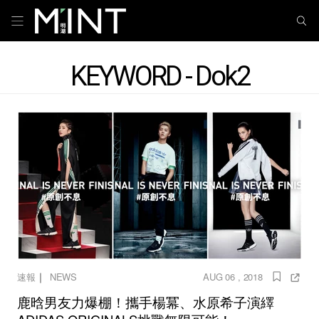
KEYWORD - Dok2
｜
速報
NEWS
AUG 06 , 2018
鹿晗男友力爆棚！攜手楊冪、水原希子演繹