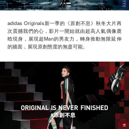
adidas Originals新一季的《原創不息》秋冬大片再
次震撼我們的心，影片一開始就由超高人氣偶像鹿
晗現身，展現超Man的男友力，轉身推動無限延伸
的牆面，展現原創態度的無盡可能。