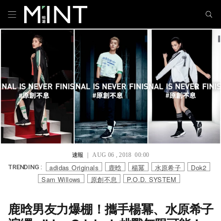
速報
｜ AUG 06 , 2018 00:00
adidas Originals
鹿晗
楊冪
水原希子
Dok2
TRENDING :
Sam Willows
原創不息
P.O.D. SYSTEM
鹿晗男友力爆棚！攜手楊冪、水原希子