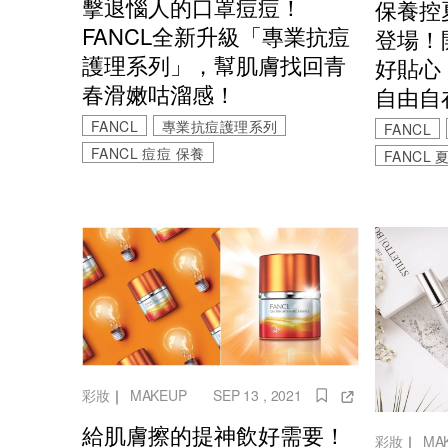
擊退惱人的口罩痘痘！
保養控
FANCL全新升級「專業抗痘
登場！
護理系列」，幫肌膚找回青
好貼心
春滑嫩咕溜感！
自由自
FANCL
專業抗痘護理系列
FANCL
FANCL 痘痘 保養
FANCL
彩妝
｜
MAKEUP
SEP 13 , 2021
給肌膚擦的提神飲好需要！
彩妝
｜
MA