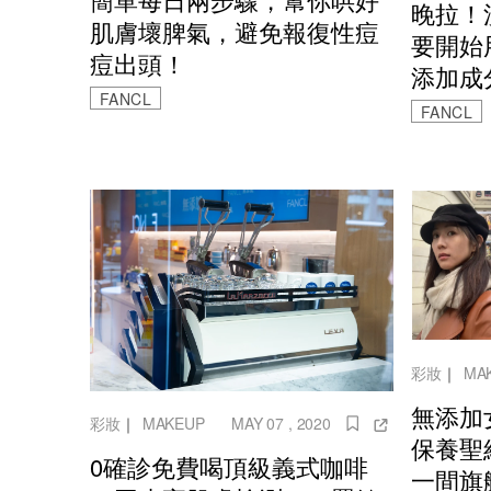
晚拉！
肌膚壞脾氣，避免報復性痘
要開始
痘出頭！
添加成
FANCL
FANCL
彩妝
｜
MA
無添加
彩妝
｜
MAKEUP
MAY 07 , 2020
保養聖
0確診免費喝頂級義式咖啡
一間旗