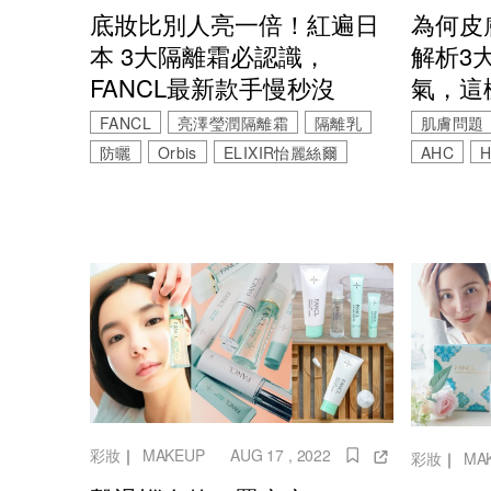
底妝比別人亮一倍！紅遍日
為何皮
本 3大隔離霜必認識，
解析3
FANCL最新款手慢秒沒
氣，這
FANCL
亮澤瑩潤隔離霜
隔離乳
肌膚問題
防曬
Orbis
ELIXIR怡麗絲爾
AHC
H
彩妝
｜
MAKEUP
AUG 17 , 2022
彩妝
｜
MA