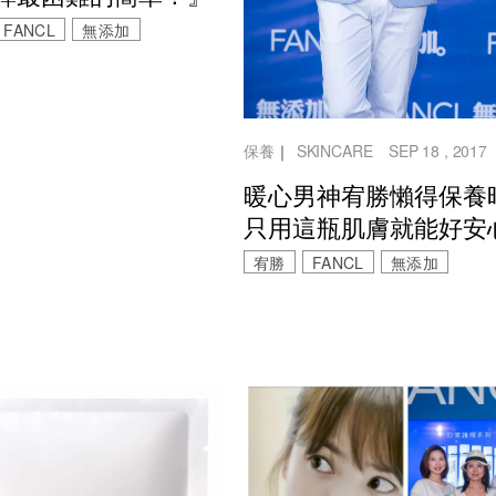
FANCL
無添加
保養
｜
SKINCARE
SEP 18 , 2017
暖心男神宥勝懶得保養
只用這瓶肌膚就能好安
宥勝
FANCL
無添加