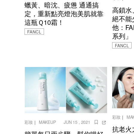
蠟黃、暗沈、疲憊 通通搞
高鎖水
定，重新點亮燈泡美肌就靠
絕不能
這瓶Ｑ10霜！
他：F
FANCL
系列」
FANCL
彩妝
｜
MA
彩妝
｜
MAKEUP
JUN 15 , 2021
抗老火
簡單每日兩步驟，幫你哄好