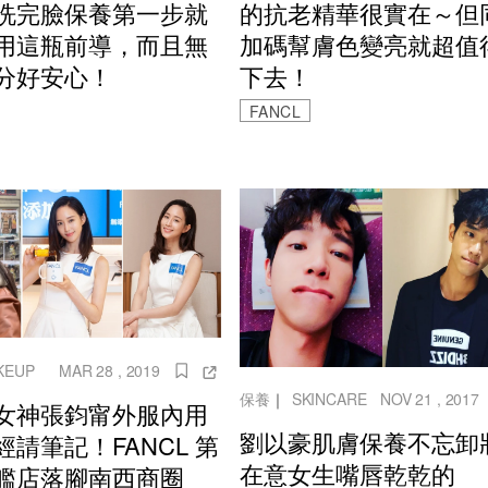
洗完臉保養第一步就
的抗老精華很實在～但
用這瓶前導，而且無
加碼幫膚色變亮就超值
分好安心！
下去！
FANCL
KEUP
MAR 28 , 2019
保養
｜
SKINCARE
NOV 21 , 2017
女神張鈞甯外服內用
劉以豪肌膚保養不忘卸
經請筆記！FANCL 第
在意女生嘴唇乾乾的
艦店落腳南西商圈