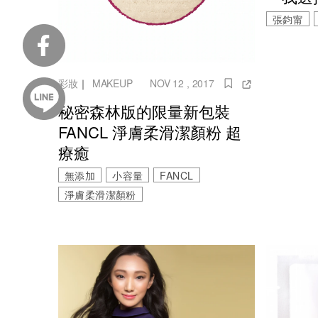
張鈞甯
彩妝
｜
MAKEUP
NOV 12 , 2017
秘密森林版的限量新包裝
FANCL 淨膚柔滑潔顏粉 超
療癒
無添加
小容量
FANCL
淨膚柔滑潔顏粉