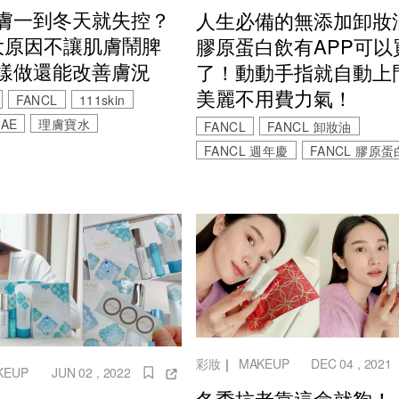
膚一到冬天就失控？
人生必備的無添加卸妝
大原因不讓肌膚鬧脾
膠原蛋白飲有APP可以
樣做還能改善膚況
了！動動手指就自動上
美麗不用費力氣！
FANCL
111skin
AE
理膚寶水
FANCL
FANCL 卸妝油
FANCL 週年慶
FANCL 膠原蛋
彩妝
｜
MAKEUP
DEC 04 , 2021
KEUP
JUN 02 , 2022
冬季抗老靠這盒就夠！