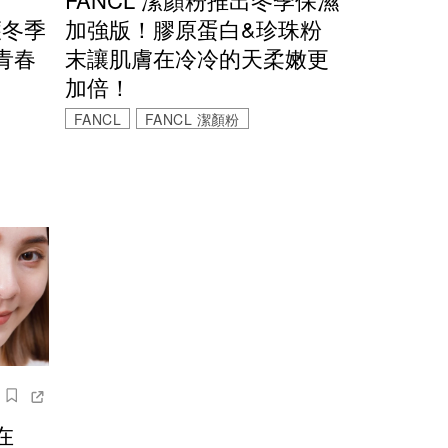
護冬季
加強版！膠原蛋白&珍珠粉
青春
末讓肌膚在冷冷的天柔嫩更
加倍！
FANCL
FANCL 潔顏粉
在