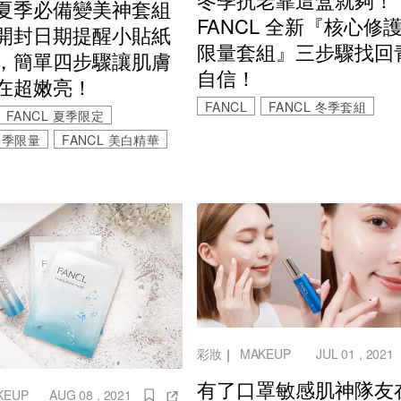
夏季必備變美神套組
FANCL 全新『核心修
開封日期提醒小貼紙
限量套組』三步驟找回
，簡單四步驟讓肌膚
自信！
在超嫩亮！
FANCL
FANCL 冬季套組
FANCL 夏季限定
 夏季限量
FANCL 美白精華
彩妝
｜
MAKEUP
JUL 01 , 2021
有了口罩敏感肌神隊友
KEUP
AUG 08 , 2021