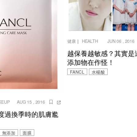
健康
｜
HEALTH
JUN 06 , 2016
越保養越敏感？其實是
添加物在作怪！
FANCL
水楊酸
KEUP
AUG 15 , 2016
度過換季時的肌膚尷
無添加
面膜