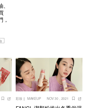
油、
買
門，
白
彩妝
｜
MAKEUP
NOV 30 , 2021
FANCL 潔顏粉推出冬季保濕