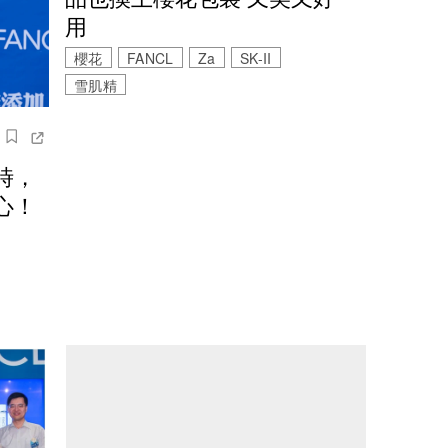
用
櫻花
FANCL
Za
SK-II
雪肌精
時，
心！