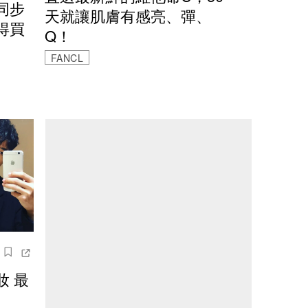
同步
天就讓肌膚有感亮、彈、
得買
Q！
FANCL
妝 最