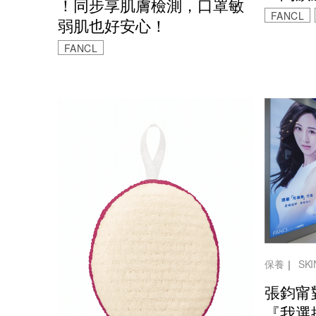
！同步享肌膚檢測，口罩敏
FANCL
弱肌也好安心！
FANCL
保養
｜
SK
張鈞甯
『我選