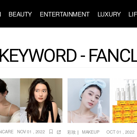
N
BEAUTY
ENTERTAINMENT
LUXURY
LI
KEYWORD - FANC
INCARE
NOV 01 , 2022
彩妝
｜
MAKEUP
OCT 01 , 2022