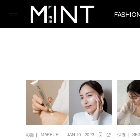
FASHIO
彩妝
｜
MAKEUP
JAN 10 , 2023
保養
｜
SK