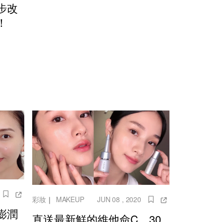
步改
！
彩妝
｜
MAKEUP
JUN 08 , 2020
澎潤
直送最新鮮的維他命C，30