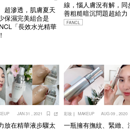
線，惱人膚況有解，同
、超滲透，肌膚夏天
善粗糙暗沉問題超給力
少保濕完美組合是
FANCL
ANCL「長效水光精華
！
KEUP
JAN 31 , 2021
彩妝
｜
MAKEUP
AUG 09 , 2020
力放在精華液步驟太
一瓶擁有撫紋、緊緻、