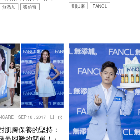
劉以豪
FANCL
無添加
張鈞甯
INCARE
SEP 18 , 2017
對肌膚保養的堅持：
擇最困難的簡單！』