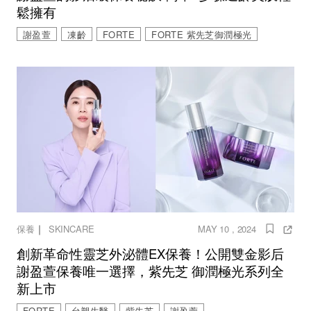
鬆擁有
謝盈萱
凍齡
FORTE
FORTE 紫先芝御潤極光
｜
保養
SKINCARE
MAY 10 , 2024
創新革命性靈芝外泌體EX保養！公開雙金影后
謝盈萱保養唯一選擇，紫先芝 御潤極光系列全
新上市
FORTE
台塑生醫
紫先芝
謝盈萱