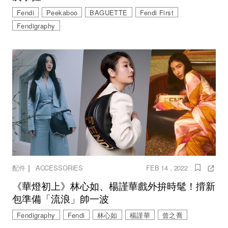
Fendi
Peekaboo
BAGUETTE
Fendi First
Fendigraphy
｜
配件
ACCESSORIES
FEB 14 , 2022
《華燈初上》林心如、楊謹華戲外拚時髦！揹新
包準備「流浪」帥一波
Fendigraphy
Fendi
林心如
楊謹華
曾之喬