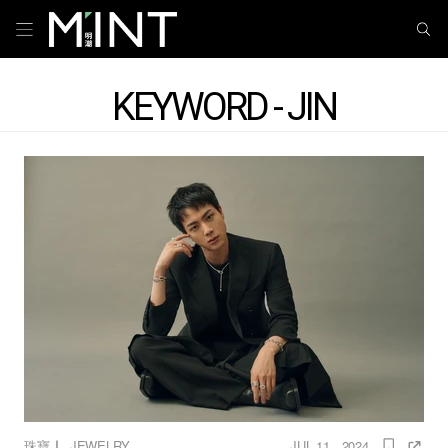
KEYWORD - JIN
｜
珠寶
JEWELRY
JUL 11 , 2024