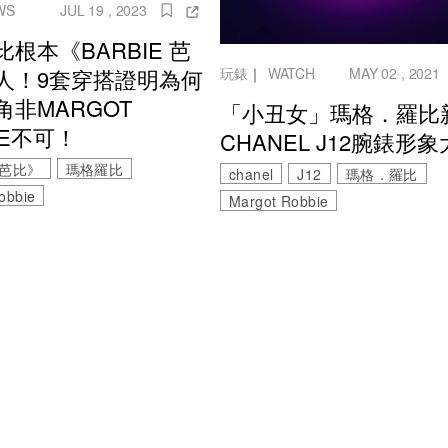
WS
JUL 19 , 2023
根本《BARBIE 芭
人！9套穿搭證明為何
玩錶
｜
WATCH
MAY 02 , 2021
角非MARGOT
「小丑女」瑪格．羅比
IE不可！
CHANEL J12腕錶形
e 芭比》
瑪格羅比
chanel
J12
瑪格．羅比
obbie
Margot Robbie