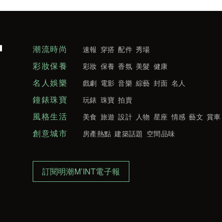
潮流時尚
速報
穿搭
配件
秀場
彩妝保養
彩妝
保養
香氛
美髮
健康
名人娛樂
戲劇
電影
音樂
綜藝
封面
名人
鐘錶珠寶
玩錶
珠寶
拍賣
風格生活
美食
旅遊
設計
人物
星座
情感
藝文
賞車
創意城市
房產熱點
建築話題
空間品味
訂閱明潮M’INT電子報