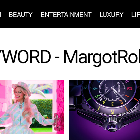
N
BEAUTY
ENTERTAINMENT
LUXURY
LI
WORD - MargotRo