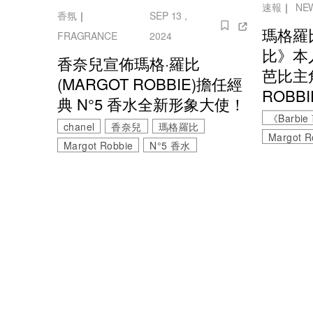
速報
｜
NE
香氛
｜
SEP 13 ,
瑪格羅比
FRAGRANCE
2024
比》本
香奈兒宣佈瑪格·羅比
芭比主
(MARGOT ROBBIE)擔任經
ROBB
典 N°5 香水全新形象大使！
《Barbi
chanel
香奈兒
瑪格羅比
Margot R
Margot Robbie
N°5 香水