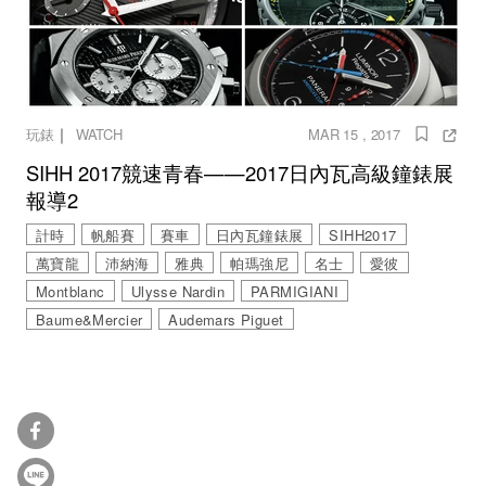
｜
玩錶
WATCH
MAR 15 , 2017
SIHH 2017競速青春——2017日內瓦高級鐘錶展
報導2
計時
帆船賽
賽車
日內瓦鐘錶展
SIHH2017
萬寶龍
沛納海
雅典
帕瑪強尼
名士
愛彼
Montblanc
Ulysse Nardin
PARMIGIANI
Baume&Mercier
Audemars Piguet