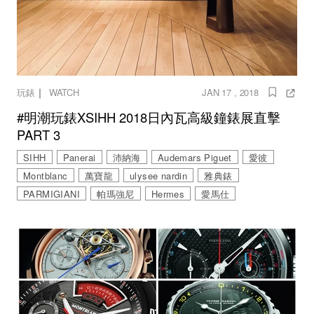
｜
玩錶
WATCH
JAN 17 , 2018
#明潮玩錶XSIHH 2018日內瓦高級鐘錶展直擊
PART 3
SIHH
Panerai
沛納海
Audemars Piguet
愛彼
Montblanc
萬寶龍
ulysee nardin
雅典錶
PARMIGIANI
帕瑪強尼
Hermes
愛馬仕