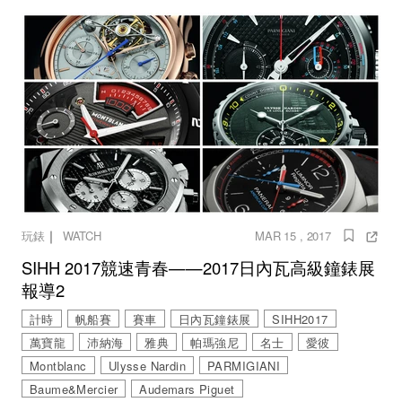
｜
玩錶
WATCH
MAR 15 , 2017
SIHH 2017競速青春——2017日內瓦高級鐘錶展
報導2
計時
帆船賽
賽車
日內瓦鐘錶展
SIHH2017
萬寶龍
沛納海
雅典
帕瑪強尼
名士
愛彼
Montblanc
Ulysse Nardin
PARMIGIANI
Baume&Mercier
Audemars Piguet