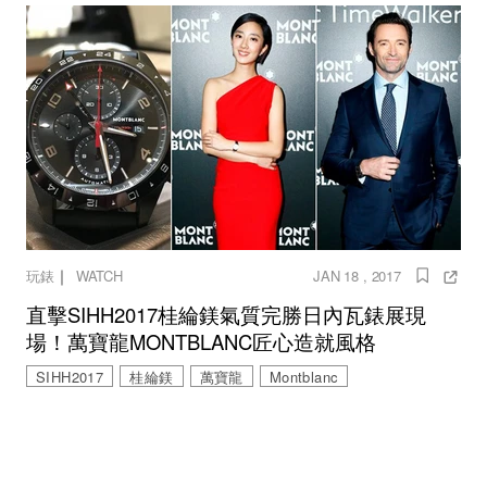
｜
玩錶
WATCH
JAN 18 , 2017
直擊SIHH2017桂綸鎂氣質完勝日內瓦錶展現
場！萬寶龍MONTBLANC匠心造就風格
SIHH2017
桂綸鎂
萬寶龍
Montblanc