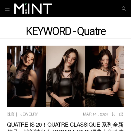
KEYWORD - Quatre
｜
珠寶
JEWELRY
MAR 14 , 2024
QUATRE IS 20！QUATRE CLASSIQUE 系列全新