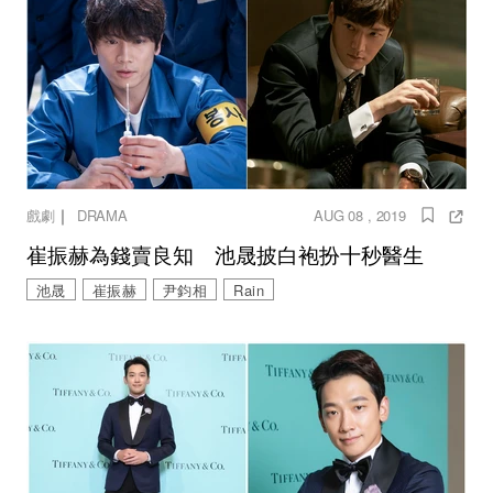
｜
戲劇
DRAMA
AUG 08 , 2019
崔振赫為錢賣良知 池晟披白袍扮十秒醫生
池晟
崔振赫
尹鈞相
Rain