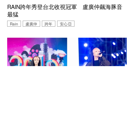
RAIN跨年秀登台北收視冠軍 盧廣仲飆海豚音
最猛
Rain
盧廣仲
跨年
安心亞