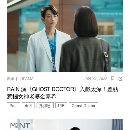
｜
戲劇
DRAMA
JAN 03 , 2022
RAIN 演《GHOST DOCTOR》入戲太深！差點
惹惱女神老婆金泰希
Rain
金汎
孫娜恩
UIE
Ghost Doctor