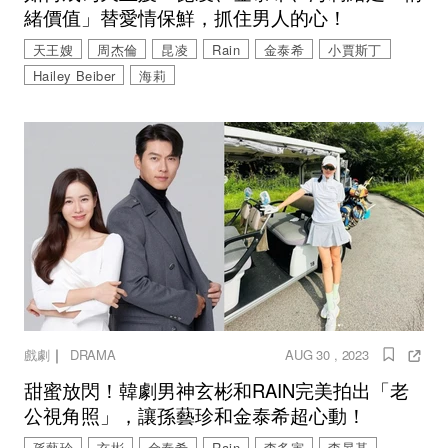
緒價值」替愛情保鮮，抓住男人的心！
天王嫂
周杰倫
昆凌
Rain
金泰希
小賈斯丁
Hailey Beiber
海莉
｜
戲劇
DRAMA
AUG 30 , 2023
甜蜜放閃！韓劇男神玄彬和RAIN完美拍出「老
公視角照」，讓孫藝珍和金泰希超心動！
孫藝珍
玄彬
金泰希
Rain
李多寅
李昇基