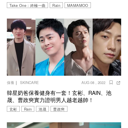
Take One：終極一曲
Rain
MAMAMOO
｜
保養
SKINCARE
AUG 08 , 2022
韓星奶爸保養健身有一套！玄彬、RAIN、池
晟、曹政奭實力證明男人越老越帥！
玄彬
Rain
池晟
曹政奭