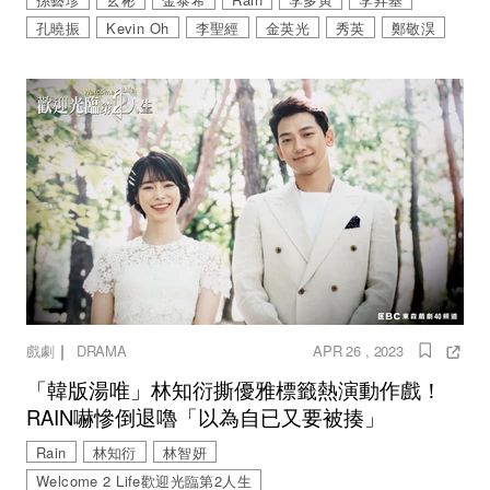
孔曉振
Kevin Oh
李聖經
金英光
秀英
鄭敬淏
｜
戲劇
DRAMA
APR 26 , 2023
「韓版湯唯」林知衍撕優雅標籤熱演動作戲！
RAIN嚇慘倒退嚕「以為自已又要被揍」
Rain
林知衍
林智妍
Welcome 2 Life歡迎光臨第2人生