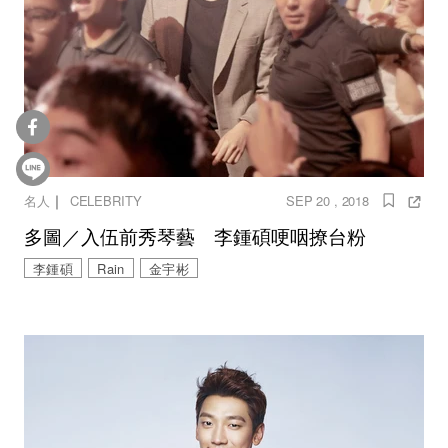
｜
名人
CELEBRITY
SEP 20 , 2018
多圖／入伍前秀琴藝 李鍾碩哽咽撩台粉
李鍾碩
Rain
金宇彬