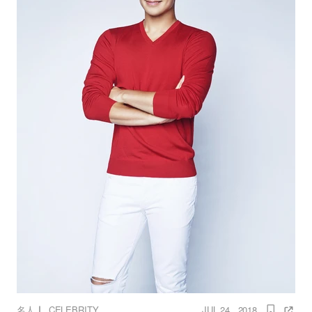
｜
名人
CELEBRITY
JUL 24 , 2018