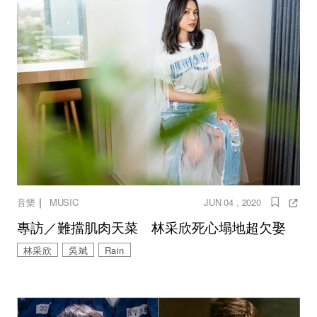
｜
音樂
MUSIC
JUN 04 , 2020
專訪／難擋肌肉天菜 林采欣死心塌地超欠娶
林采欣
吳斌
Rain