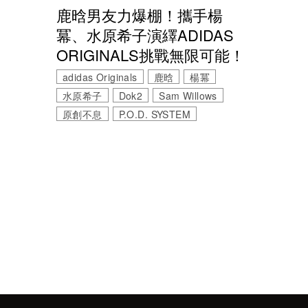
鹿晗男友力爆棚！攜手楊
冪、水原希子演繹ADIDAS
ORIGINALS挑戰無限可能！
adidas Originals
鹿晗
楊冪
水原希子
Dok2
Sam Willows
原創不息
P.O.D. SYSTEM