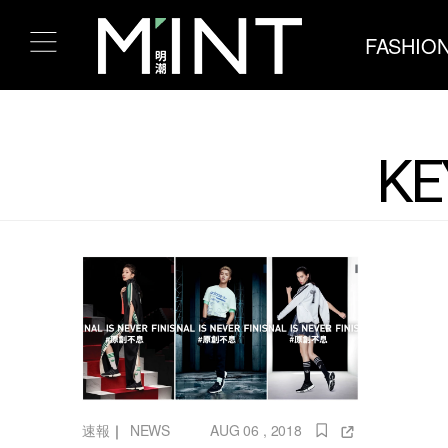
FASHIO
KE
速報
｜
NEWS
AUG 06 , 2018