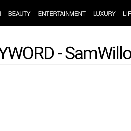
N
BEAUTY
ENTERTAINMENT
LUXURY
LI
YWORD - SamWill