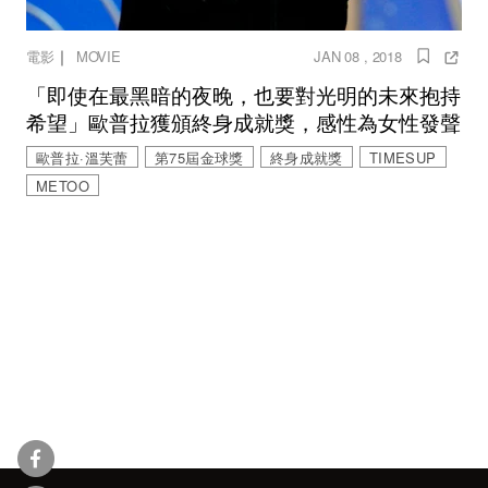
｜
電影
MOVIE
JAN 08 , 2018
「即使在最黑暗的夜晚，也要對光明的未來抱持
希望」歐普拉獲頒終身成就獎，感性為女性發聲
歐普拉·溫芙蕾
第75屆金球獎
終身成就獎
TIMESUP
METOO