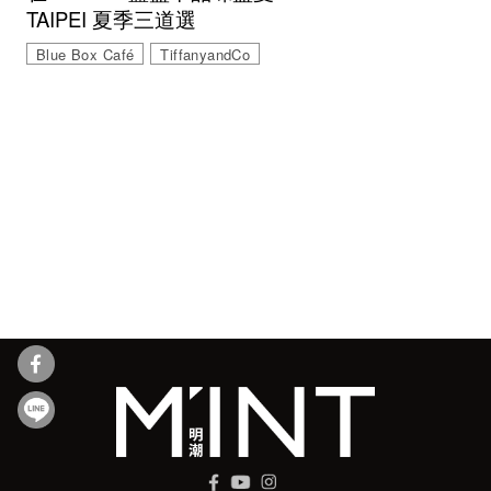
TAIPEI 夏季三道選
Blue Box Café
TiffanyandCo