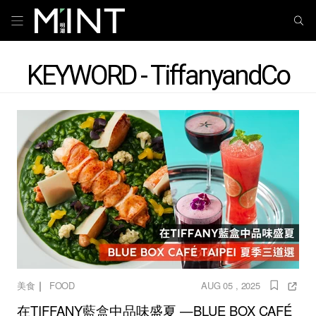
KEYWORD - TiffanyandCo
｜
美食
FOOD
AUG 05 , 2025
在TIFFANY藍盒中品味盛夏 —BLUE BOX CAFÉ