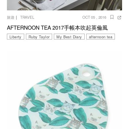
｜
旅遊
TRAVEL
OCT 05 , 2016
AFTERNOON TEA 2017手帳本吹起英倫風
Liberty
Ruby Taylor
My Best Diary
afternoon tea