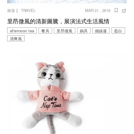
｜
旅遊
TRAVEL
MAR 31 , 2016
里昂微風的清新圖騰，展演法式生活風情
afternoon tea
餐具
里昂微風
鍋具
鐵線蓮
藍白
清爽風