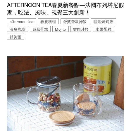
AFTERNOON TEA春夏新餐點—法國布列塔尼假
期，吃法、風味、視覺三大創新！
afternoon tea
春夏料理
舒芙蕾歐姆飯
咖哩焗烤飯
海鹽焦糖
戚風蛋糕
Mojito
雞肉沙拉
水果蛋糕
舒芙蕾